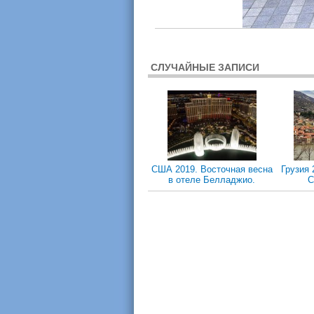
СЛУЧАЙНЫЕ ЗАПИСИ
CША 2019. Восточная весна
Грузия 
в отеле Белладжио.
С