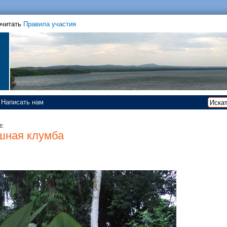
очитать
Правила участия
Написать нам
е:
шная клумба