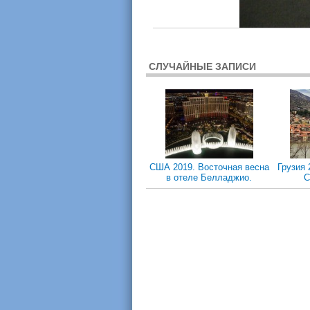
СЛУЧАЙНЫЕ ЗАПИСИ
CША 2019. Восточная весна
Грузия 
в отеле Белладжио.
С