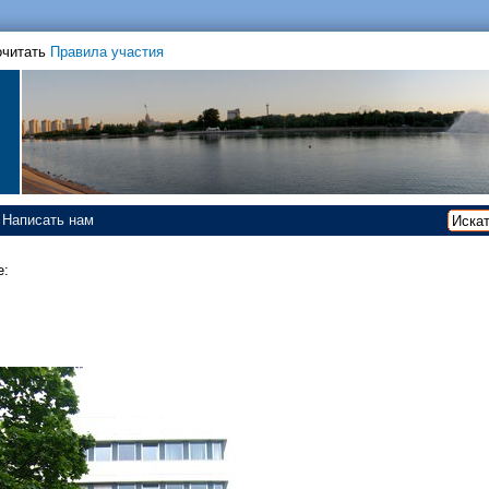
очитать
Правила участия
Написать нам
е: