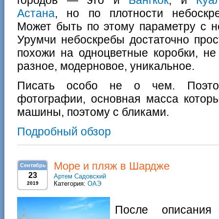
городов — это и
Бангкок
, и
Куа
Астана
, но по плотности небоскр
Может быть по этому параметру с 
Урумчи небоскребы достаточно прос
похожи на одноцветные коробки, не 
разное, модерновое, уникальное.
Писать особо не о чем. Поэто
фотографии, основная масса котор
машины, поэтому с бликами.
Подробный обзор
Море и пляж в Шардже
Сентябрь
23
Артем Садовский
Категория:
ОАЭ
2019
После описания