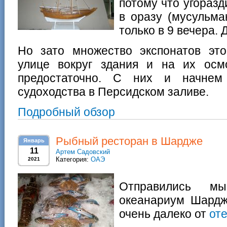
потому что угоразд
в оразу (мусульма
только в 9 вечера.
Но зато множество экспонатов эт
улице вокруг здания и на их ос
предостаточно. С них и начнем
судоходства в Персидском заливе.
Подробный обзор
Рыбный ресторан в Шардже
Январь
11
Артем Садовский
Категория:
ОАЭ
2021
Отправились м
океанариум Шардж
очень далеко от
от