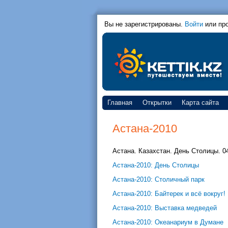
Вы не зарегистрированы.
Войти
или пр
Главная
Открытки
Карта сайта
Астана-2010
Астана. Казахстан. День Столицы. 0
Астана-2010: День Столицы
Астана-2010: Столичный парк
Астана-2010: Байтерек и всё вокруг!
Астана-2010: Выставка медведей
Астана-2010: Океанариум в Думане