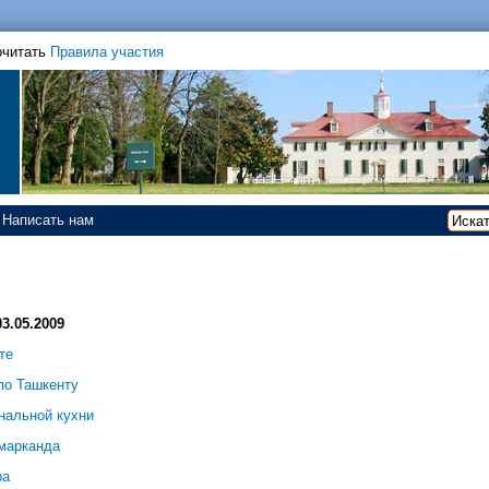
очитать
Правила участия
Написать нам
3.05.2009
те
по Ташкенту
нальной кухни
амарканда
ра