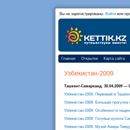
Вы не зарегистрированы.
Войти
или пр
Главная
Открытки
Карта сайта
Узбекистан-2009
Ташкент-Самарканд. 30.04.2009 — 0
Узбекистан-2009: Первомай в Ташкен
Узбекистан-2009: Большая прогулка 
Узбекистан-2009: Особенности нацио
Узбекистан-2009: Голубые купола С
Узбекистан-2009: Музей Амира Тиму