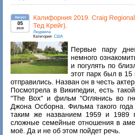
Калифорния 2019. Craig Regiona
Август
05
Тед Крейг).
2019
Людмила
Категория:
США
Первые пару дне
немного ознакомит
и погулять по бли
этот парк был в 15
отправились. Назван он в честь актер
Посмотрела в Википедии, есть тако
"The Box" и фильм "Оглянись во гн
Джона Осборна. Фильма такого года
таким же названием 1959 и 1989 г
сложные семейные отношения в аме
моё. Да и не об этом пойдет речь.