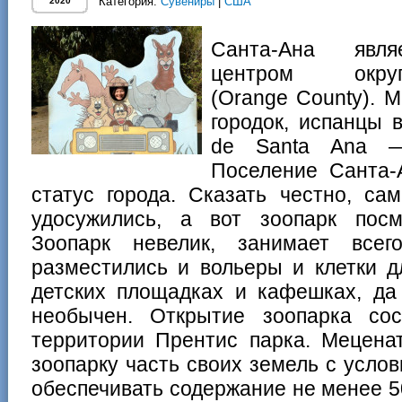
Категория:
Сувениры
|
США
2020
Санта-Ана явля
центром окр
(Orange County). М
городок, испанцы в
de Santa Ana —
Поселение Санта-
статус города. Сказать честно, са
удосужились, а вот зоопарк посм
Зоопарк невелик, занимает всег
разместились и вольеры и клетки д
детских площадках и кафешках, да
необычен. Открытие зоопарка со
территории Прентис парка. Мецен
зоопарку часть своих земель с услов
обеспечивать содержание не менее 5