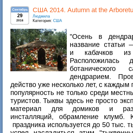
США 2014. Autumn at the Arboret
Сентябрь
29
Людмила
Категория:
США
2016
"Осень в дендра
название статьи 
и кабачков из 
Расположилась 
ботанического 
дендрарием. Про
действо уже несколько лет, с каждым
популярность не только среди местн
туристов. Тыквы здесь не просто экс
материал для домиков и разл
инсталляций, обрамление клумб. 
праздника используется до 50 тыс. т
успел насладиться этим "тыквенн