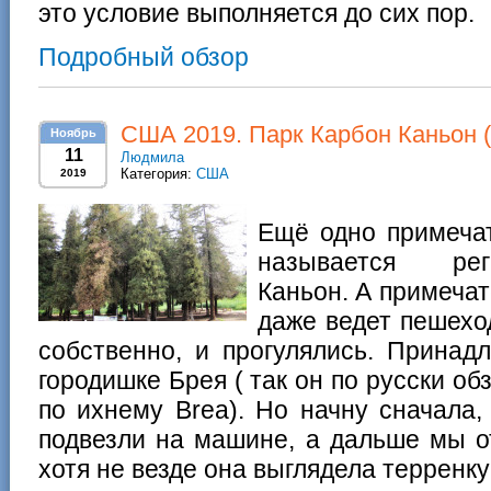
это условие выполняется до сих пор.
Подробный обзор
США 2019. Парк Карбон Каньон (R
Ноябрь
11
Людмила
Категория:
США
2019
Ещё одно примеча
называется рег
Каньон. А примечат
даже ведет пешехо
собственно, и прогулялись. Принад
городишке Брея ( так он по русски об
по ихнему Brea). Но начну сначала,
подвезли на машине, а дальше мы о
хотя не везде она выглядела терренк