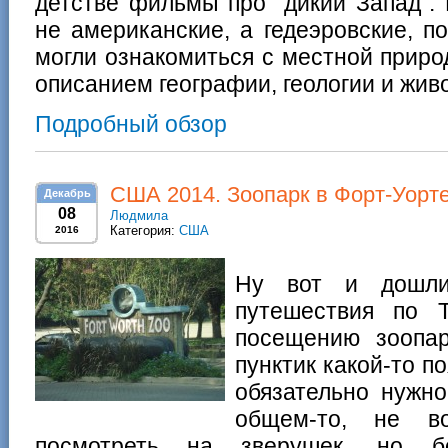
детстве фильмы про "дикий Запад".
не американские, а гедеэровские, п
могли ознакомиться с местной приро
описанием географии, геологии и жив
Подробный обзор
США 2014. Зоопарк в Форт-Уорте
Декабрь
08
Людмила
Категория:
США
2016
Ну вот и дошли
путешествия по 
посещению зоопа
пунктик какой-то п
обязательно нужно
общем-то, не во
посмотреть на зверушек, но б