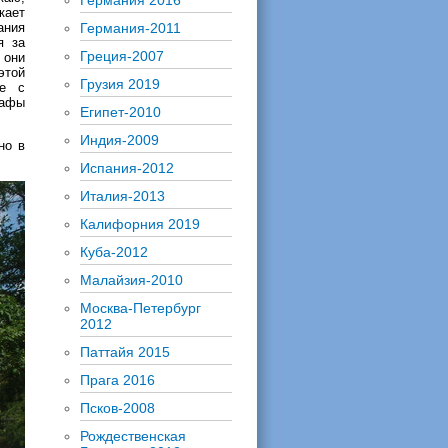
Германия 2016
кает
ания
Германия-2011
я за
Греция-2007
 они
этой
Грузия 2019
те с
рафы
Египет-2010
Индия-2009
но в
Испания-2012
Италия-2013
Калифорния 2019
Куба-2012
Малайзия-2010
Москва-Петербург
2012
Паттайя 2015
Прага 2016
Псков-2008
Рождественская