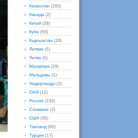
Казахстан
(155)
Канада
(2)
Китай
(28)
Куба
(93)
Кыргызстан
(18)
Латвия
(5)
Литва
(5)
Малайзия
(29)
Мальдивы
(1)
Нидерланды
(2)
ОАЭ
(12)
Россия
(133)
Словакия
(2)
США
(35)
Таиланд
(65)
Турция
(17)