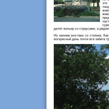
это
лан
жив
жив
пре
час
сур
делят вольер со страусами, а рядом
Но начнем все-таки со стоянки. Как
воскресный день почти вся забита т