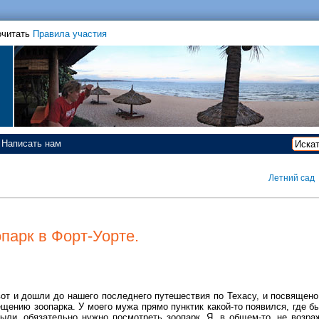
очитать
Правила участия
Написать нам
Летний сад
парк в Форт-Уорте.
вот и дошли до нашего последнего путешествия по Техасу, и посвящено
щению зоопарка. У моего мужа прямо пунктик какой-то появился, где б
были, обязательно нужно посмотреть зоопарк. Я, в общем-то, не возра