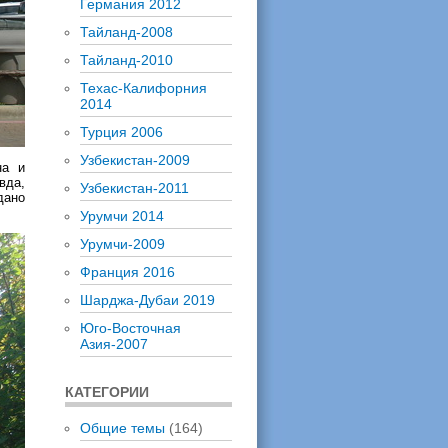
Германия 2012
Тайланд-2008
Тайланд-2010
Техас-Калифорния
2014
Турция 2006
Узбекистан-2009
на и
вда,
Узбекистан-2011
дано
Урумчи 2014
Урумчи-2009
Франция 2016
Шарджа-Дубаи 2019
Юго-Восточная
Азия-2007
КАТЕГОРИИ
Общие темы
(164)