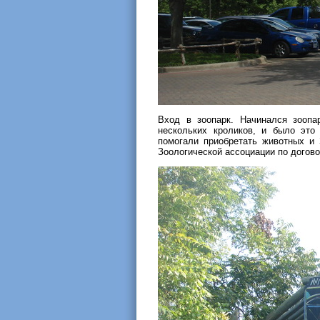
Вход в зоопарк. Начинался зоопа
нескольких кроликов, и было это
помогали приобретать животных и 
Зоологической ассоциации по догово