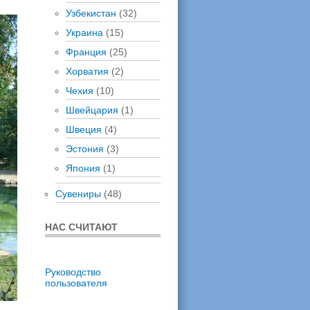
Узбекистан
(32)
Украина
(15)
Франция
(25)
Хорватия
(2)
Чехия
(10)
Швейцария
(1)
Швеция
(4)
Эстония
(3)
Япония
(1)
Сувениры
(48)
НАС СЧИТАЮТ
Руководство
пользователя