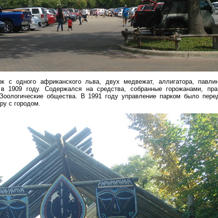
рк с одного африканского льва, двух медвежат, аллигатора, павли
 в 1909 году. Содержался на средства, собранные горожанами, пра
Зоологические общества. В 1991 году управление парком было пере
ру с городом.