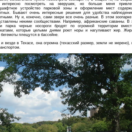
 интересно посмотреть на зверушек, но больше меня привле
дшафтное устройство парковой зоны и оформление мест содерж
отных. Бывают очень интересные решения для удобства наблюдени
отными. Ну и, конечно, сами звери все очень разные. В этом зоопарке
дставлены некими сообществами. Например, африканские саванны. В 
ти парка черные носороги бродят по огромной территории вмес
икатами, которые целыми днями роют норы и нагуливают жир. Жи
 бегемоты плещутся в бассейне.
 и везде в Техасе, она огромна (техасский размер, земли не мерено), 
ранспортом.