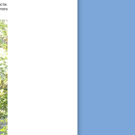
сти.
того
.