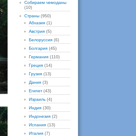
Собираем чемоданы
(10)
Страны
(950)
Абхазия
(1)
Австрия
(5)
Белоруссия
(6)
Болгария
(45)
Германия
(110)
Греция
(14)
Грузия
(13)
Дания
(3)
Египет
(43)
Израиль
(4)
Индия
(30)
Индонезия
(2)
Испания
(13)
Италия
(7)