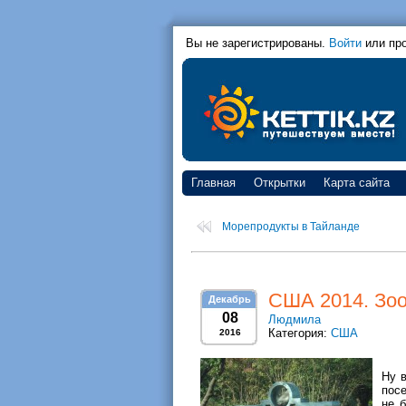
Вы не зарегистрированы.
Войти
или пр
Главная
Открытки
Карта сайта
Морепродукты в Тайланде
США 2014. Зоо
Декабрь
08
Людмила
Категория:
США
2016
Ну 
посе
не 