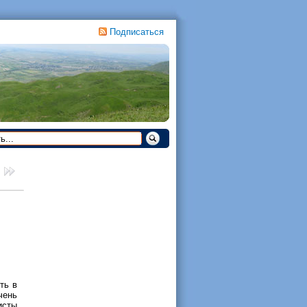
Подписаться
ть в
чень
исты