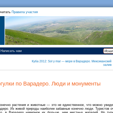
очитать
Правила участия
Написать нам
Куба 2012: Sol y mar — море в Варадеро. Мексиканский
залив
огулки по Варадеро. Люди и монументы
конечно растения и животные — это не единственное, что можно увиде
адеро. Из живой природы наиболее забавные конечно люди. Туристов о
го, в Варадеро наверное их больше, чем местных жителей. Но тур