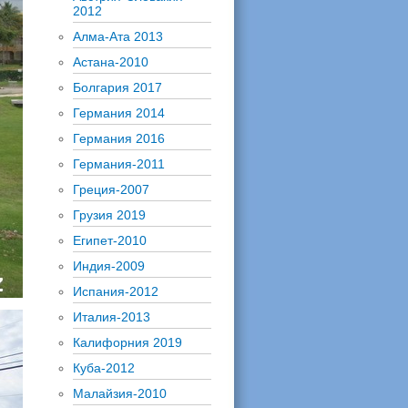
2012
Алма-Ата 2013
Астана-2010
Болгария 2017
Германия 2014
Германия 2016
Германия-2011
Греция-2007
Грузия 2019
Египет-2010
Индия-2009
Испания-2012
Италия-2013
Калифорния 2019
Куба-2012
Малайзия-2010