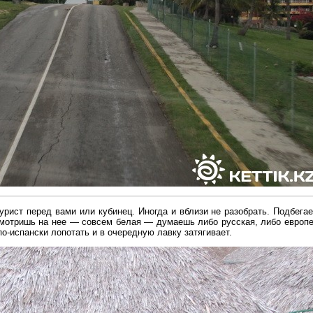
урист перед вами или кубинец. Иногда и вблизи не разобрать. Подбегае
 смотришь на нее — совсем белая — думаешь либо русская, либо европе
по-испански лопотать и в очередную лавку затягивает.