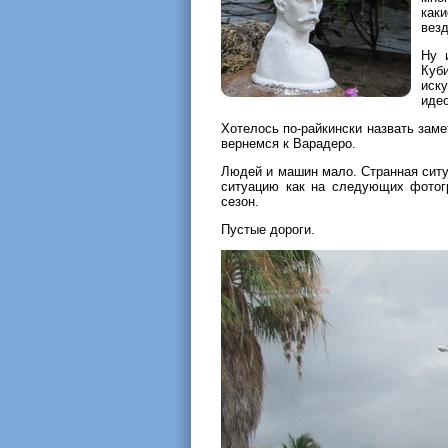
как
вез
Ну 
Куб
иск
иде
Хотелось по-райкински назвать замет
вернемся к Варадеро.
Людей и машин мало. Странная ситу
ситуацию как на следующих фотогр
сезон.
Пустые дороги.