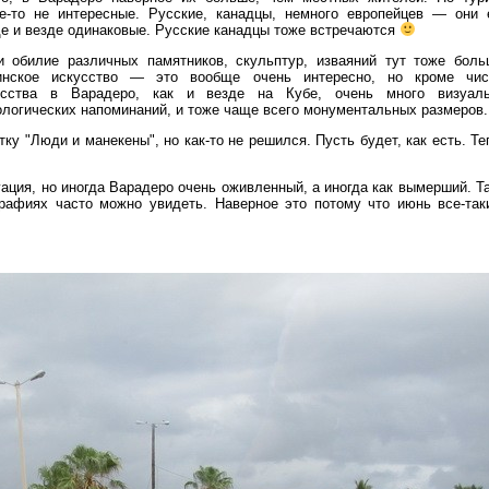
ие-то не интересные. Русские, канадцы, немного европейцев — они 
де и везде одинаковые. Русские канадцы тоже встречаются
и обилие различных памятников, скульптур, изваяний тут тоже боль
инское искусство — это вообще очень интересно, но кроме чис
усства в Варадеро, как и везде на Кубе, очень много визуал
ологических напоминаний, и тоже чаще всего монументальных размеров
ку "Люди и манекены", но как-то не решился. Пусть будет, как есть. Те
ация, но иногда Варадеро очень оживленный, а иногда как вымерший. Т
афиях часто можно увидеть. Наверное это потому что июнь все-так