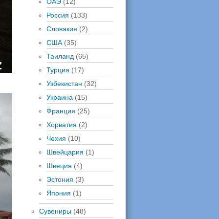
ОАЭ
(12)
Россия
(133)
Словакия
(2)
США
(35)
Таиланд
(65)
Турция
(17)
Узбекистан
(32)
Украина
(15)
Франция
(25)
Хорватия
(2)
Чехия
(10)
Швейцария
(1)
Швеция
(4)
Эстония
(3)
Япония
(1)
Сувениры
(48)