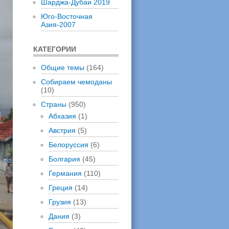
Шарджа-Дубаи 2019
Юго-Восточная
Азия-2007
КАТЕГОРИИ
Общие темы
(164)
Собираем чемоданы
(10)
Страны
(950)
Абхазия
(1)
Австрия
(5)
Белоруссия
(6)
Болгария
(45)
Германия
(110)
Греция
(14)
Грузия
(13)
Дания
(3)