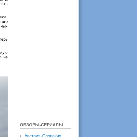
есть
шое.
того
ьных
.
перь
акую
и не
ОБЗОРЫ-СЕРИАЛЫ
Австрия-Словакия