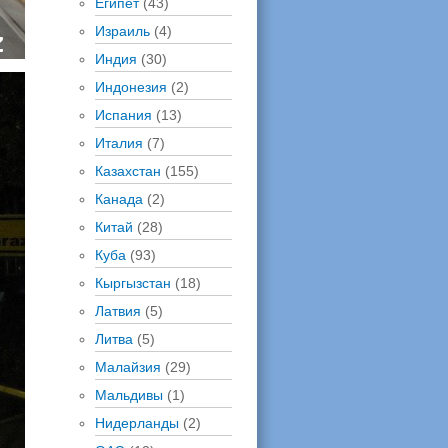
Египет
(43)
Израиль
(4)
Индия
(30)
Индонезия
(2)
Испания
(13)
Италия
(7)
Казахстан
(155)
Канада
(2)
Китай
(28)
Куба
(93)
Кыргызстан
(18)
Латвия
(5)
Литва
(5)
Малайзия
(29)
Мальдивы
(1)
Нидерланды
(2)