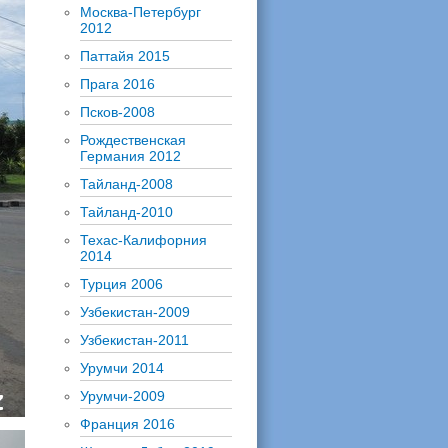
Москва-Петербург
2012
Паттайя 2015
Прага 2016
Псков-2008
Рождественская
Германия 2012
Тайланд-2008
Тайланд-2010
Техас-Калифорния
2014
Турция 2006
Узбекистан-2009
Узбекистан-2011
Урумчи 2014
Урумчи-2009
Франция 2016