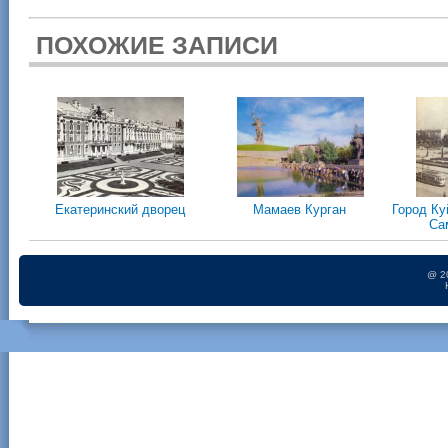
ПОХОЖИЕ ЗАПИСИ
Екатеринский дворец
Мамаев Курган
Город К
Са
@ 2