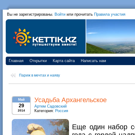
Вы не зарегистрированы.
Войти
или прочитать
Правила участия
Главная
Открытки
Карта сайта
Написать нам
Париж в мечтах и наяву
Усадьба Архангельское
Май
29
Артем Садовский
Категория:
Россия
2014
Еще один набор со
года с гордой надп