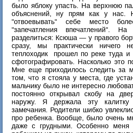
было яблоку упасть. На верхнюю па
объяснений, ну прям как у нас.
"отвоевывать" себе место боле
"запечатления впечатлений". 
разделиться: Ксюша — у правого борт
сразу, мы практически ничего н
теплоходик прошел по реке туда и 
сфотографировать. Насколько это п
Мне еще приходилось следить за м
том, что я стояла у места, где уста
мальчику было не интересно любова
постоянно открывал скобу на двер
наружу. Я держала эту калитку
замечания. Родители шибко увлекли
про ребенка. Вообще, было очень м
даже с грудными. Особенно меня