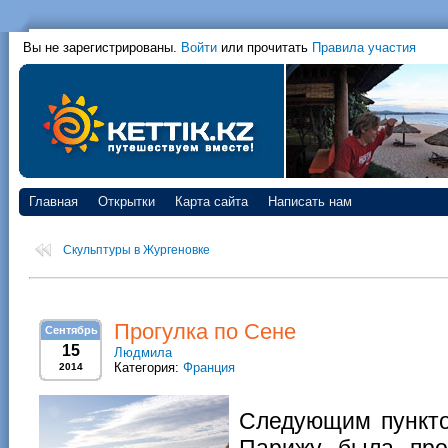
Вы не зарегистрированы.
Войти
или прочитать
Правила участия
Главная
Открытки
Карта сайта
Написать нам
Скульптуры в Жургеновке
Прогулка по Сене
Сентябрь
15
Людмила
Категория:
Франция
2014
Следующим пункто
Парижу была про