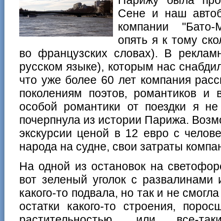
Сене и наш автоб
компании "Бато-М
опять я к тому ск
во французских словах). В рекламн
русском языке), которым нас снабдил
что уже более 60 лет компания рас
поколениям поэтов, романтиков и 
особой романтики от поездки я не
почерпнула из истории Парижа. Возмо
экскурсии ценой в 12 евро с челове
народа на судне, свои затраты компан
На одной из остановок на светофор
вот зеленый уголок с развалинами 
какого-то подвала, но так и не смогл
остатки какого-то строения, поро
растительностью, или все-та