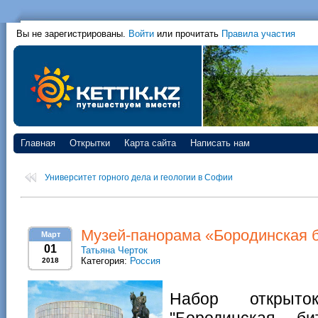
Вы не зарегистрированы.
Войти
или прочитать
Правила участия
Главная
Открытки
Карта сайта
Написать нам
Университет горного дела и геологии в Софии
Музей-панорама «Бородинская 
Март
01
Татьяна Черток
Категория:
Россия
2018
Набор открыт
"Бородинская б