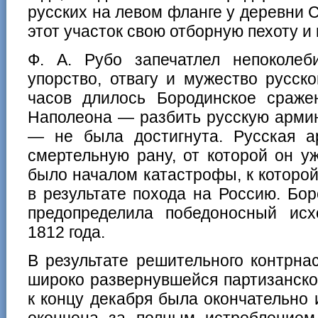
русских на левом фланге у деревни 
этот участок свою отборную пехоту и
Ф. А. Рубо запечатлел непоколеби
упорство, отвагу и мужество русск
часов длилось Бородинское сражен
Наполеона — разбить русскую арми
— не была достигнута. Русская а
смертельную рану, от которой он у
было началом катастрофы, к которо
в результате похода на Россию. Бо
предопределила победоносный ис
1812 года.
В результате решительного контрна
широко развернувшейся партизанск
к концу декабря была окончательно 
окончена за полным истребление