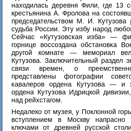
находилась деревня Фили, где 13 с
крестьянина А. Фролова на состояв
председательством М. И. Кутузова
судьба России. Эту избу народ любо
Сейчас «Кутузовская изба» — фи
горнице воссоздана обстановка Во
другой комнате — мемориал вел
Кутузова. Заключительный раздел э
связи времен, о преемственно
представлены фотографии совет
кавалеров ордена Кутузова — и 
ордена Кутузова Идрицкой дивизии
над рейхстагом.
Недалеко от музея, у Поклонной горы
вступлением в Москву напрасно
ключами от древней русской стол