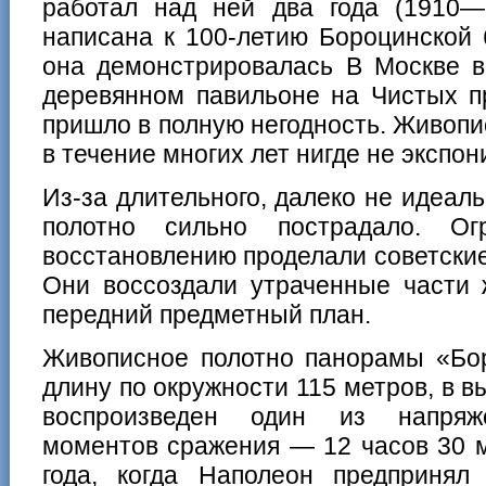
работал над ней два года (1910—
написана к 100-летию Бороцинской 
она демонстрировалась В Москве в
деревянном павильоне на Чистых пр
пришло в полную негодность. Живопи
в течение многих лет нигде не экспо
Из-за длительного, далеко не идеал
полотно сильно пострадало. О
восстановлению проделали советски
Они воссоздали утраченные части 
передний предметный план.
Живописное полотно панорамы «Бор
длину по окружности 115 метров, в в
воспроизведен один из напряж
моментов сражения — 12 часов 30 м
года, когда Наполеон предпринял