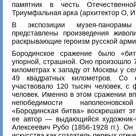
памятник в честь Отечественн
Триумфальная арка (архитектор О, И.
В экспозиции музея-панорамы
представлены произведения живопи
раскрывающие героизм русской арми
Бородинское сражение было «битв
упорной, страшной. Оно произошло 7
километрах к западу от Москвы у с
49 квадратных километров. Со 
участвовало 120 тысяч человек, с
человек. Именно в этом сражении в
непобедимости наполеоновс
«Бородинская битва» воскрешает эт
ее автор — выдающийся художник-б
Алексеевич Рубо (1856-1928 гг.). Он
искусства как создатель первых оте