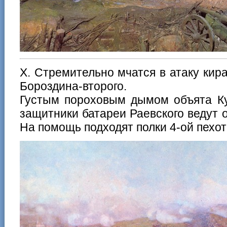
X. Стремительно мчатся в атаку кир
Бороздина-второго.
Густым пороховым дымом объята Ку
защитники батареи Раевского ведут о
На помощь подходят полки 4-ой пехот