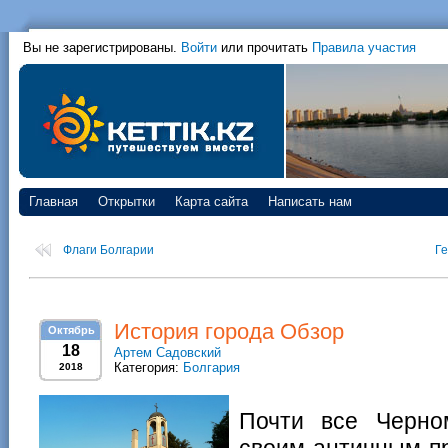
Вы не зарегистрированы.
Войти
или прочитать
Правила участия
Главная
Открытки
Карта сайта
Написать нам
Флаги Болгарии
Ге
История города Обзор
Октябрь
18
Артем Садовский
Категория:
Болгария
2018
Почти все Черно
своим античным п