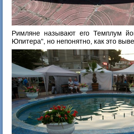
Римляне называют его Темплум йо
Юпитера", но непонятно, как это выв