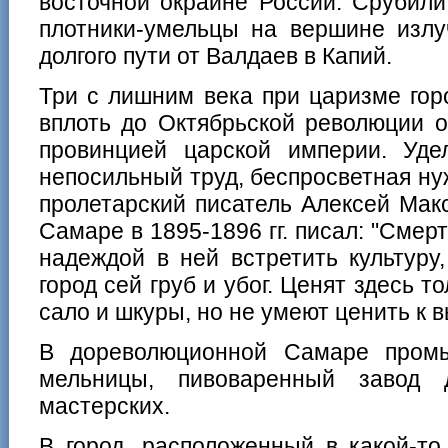
восточной окраине России. Срубили
плотники-умельцы на вершине излу
долгого пути от Валдаев в Капий.
Три с лишним века при царизме гор
вплоть до Октябрьской революции о
провинцией царской империи. Уд
непосильный труд, беспросветная ну
пролетарский писатель Алексей Мак
Самаре в 1895-1896 гг. писал: "Смер
надеждой в ней встретить культуру,
город сей груб и убог. Ценят здесь т
сало и шкуры, но не умеют ценить к 
В дореволюционной Самаре промы
мельницы, пивоваренный завод 
мастерских.
В город, расположенный в какой-то