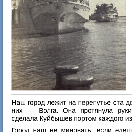
Наш город лежит на перепутье ста д
них — Волга. Она протянула рук
сделала Куйбышев портом каждого из
Город наш не миновать, если едеш