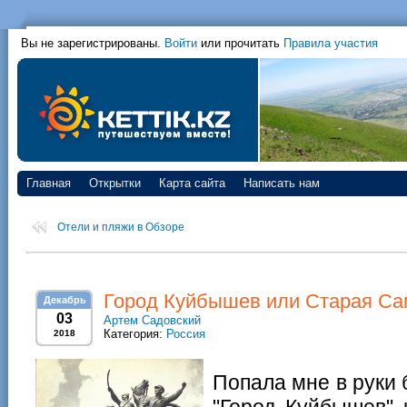
Вы не зарегистрированы.
Войти
или прочитать
Правила участия
Главная
Открытки
Карта сайта
Написать нам
Отели и пляжи в Обзоре
Город Куйбышев или Старая Сам
Декабрь
03
Артем Садовский
Категория:
Россия
2018
Попала мне в руки 
"Город Куйбышев" 