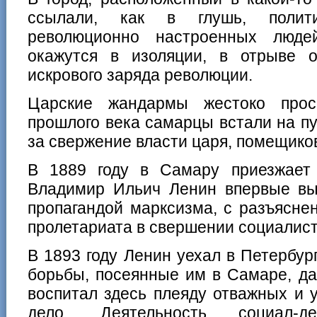
ссылали, как в глушь, полити
революционно настроенных люде
окажутся в изоляции, в отрыве 
искрового заряда революции.
Царские жандармы жестоко прос
прошлого века самарцы встали на п
за свержение власти царя, помещиков
В 1889 году в Самару приезжает
Владимир Ильич Ленин впервые вы
пропагандой марксизма, с разъясне
пролетариата в свершении социалис
В 1893 году Ленин уехал в Петербур
борьбы, посеянные им в Самаре, да
воспитал здесь плеяду отважных и 
дело. Деятельность социал-де