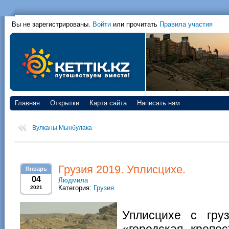
Вы не зарегистрированы.
Войти
или прочитать
Правила участия
Главная
Открытки
Карта сайта
Написать нам
Вулканы Мынбулака
Грузия 2019. Уплисцихе.
Январь
04
Людмила
Категория:
Грузия
2021
Уплисцихе с груз
«городская крепо