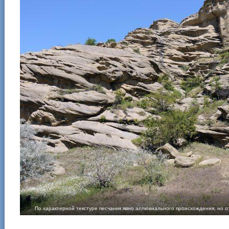
По характерной текстуре песчаник явно аллювиального происхождения, но о