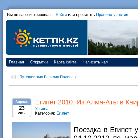
Вы не зарегистрированы.
Войти
или прочитать
Правила участия
Главная
Открытки
Карта сайта
Написать нам
Путешествия Василия Поленова
Египет 2010: Из Алма-Аты в Каи
Апрель
23
Ульяна
Категория:
Египет
2012
Поездка в Египет 
04.10.2010 по ма