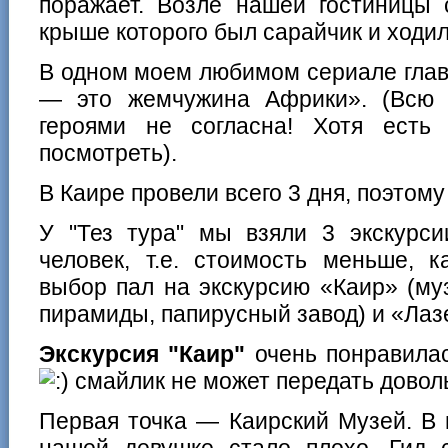
поражает. Возле нашей гостиницы 
крыше которого был сарайчик и ходи
В одном моем любимом сериале глав
— это жемчужина Африки». (Всю 
героями не согласна! Хотя есть
посмотреть).
В Каире провели всего 3 дня, поэтому
У "Тез тура" мы взяли 3 экскурси
человек, т.е. стоимость меньше, 
выбор пал на экскурсию «Каир» (му
пирамиды, папирусный завод) и «Лаз
Экскурсия "Каир"
очень понравилас
смайлик не может передать довол
Первая точка — Каирский Музей. В 
нашей девушке стало плохо. Гид 