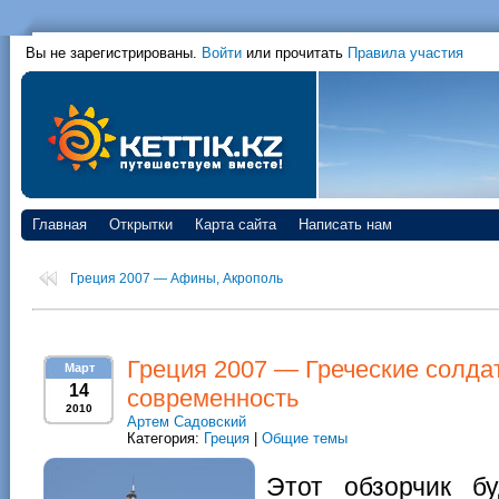
Вы не зарегистрированы.
Войти
или прочитать
Правила участия
Главная
Открытки
Карта сайта
Написать нам
Греция 2007 — Афины, Акрополь
Греция 2007 — Греческие солдат
Март
14
современность
2010
Артем Садовский
Категория:
Греция
|
Общие темы
Этот обзорчик б