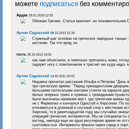
можете
подписаться
без комментиро
Ардак
28.01.2018 12:53
Обожаю Гречию. Статья краткая< но познавательная.С
Артем Садовский
08.10.2013 21:34
Странный шаг основан на греческих народных танцах :
костюме. Так что вряд ли.
гость
08.10.2013 19:02
как нам объяснили, в помпонах прятались ножи, отсюд
задерет ногу с помпончиком и треснет ею куда надо- 
Артем Садовский
14.02.2011 20:43
Недавно прочитал рассказик Ильфа и Петрова "День 
про греческую армию: "Перед президентским дворцом,
большими полосатыми зонтами стояли на карауле два
белых оперных трико и чувяках с громадными пушист
были высечены названия мест, где греческие воины о
не с Фермопил и кончался Одессой и Херсоном. По п
втягиваться в длинный и скучный спор с местными ис
Херсона, то в девятнадцатом году мы случайно оказ
операций греческих интервентов. Мы не специалисты в
взгляд, никогда еще ни одна регулярная армия не отс
суетливостью. Интервенты бежали через город в порт