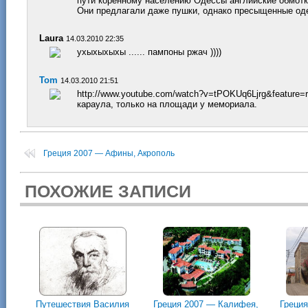
пути коренному населению Одессы английские обмотк
Они предлагали даже пушки, однако пресыщенные од
Laura
14.03.2010 22:35
ухыхыхыхы ...... пампоны ржач ))))
Tom
14.03.2010 21:51
http://www.youtube.com/watch?v=tPOKUq6Ljrg&feature=
караула, только на площади у мемориала.
Греция 2007 — Афины, Акрополь
ПОХОЖИЕ ЗАПИСИ
Путешествия Василия
Греция 2007 — Калифея,
Греци