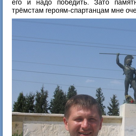
его и надо победить. Зато памя
трёмстам героям-спартанцам мне оче