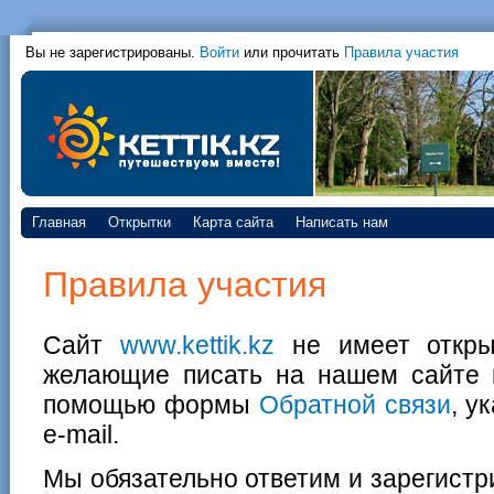
Вы не зарегистрированы.
Войти
или прочитать
Правила участия
Главная
Открытки
Карта сайта
Написать нам
Правила участия
Сайт
www.kettik.kz
не имеет открыт
желающие писать на нашем сайте м
помощью формы
Обратной связи
, у
e-mail.
Мы обязательно ответим и зарегистри