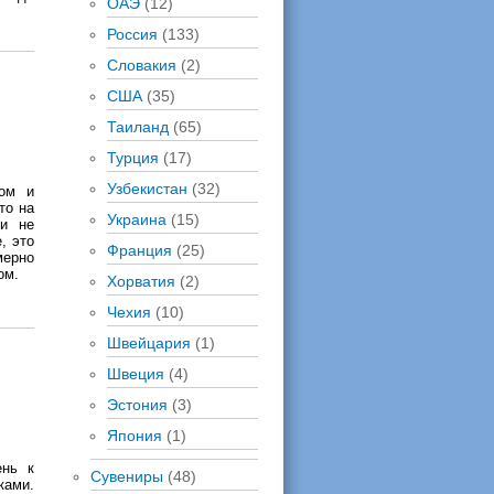
ОАЭ
(12)
Россия
(133)
Словакия
(2)
США
(35)
Таиланд
(65)
Турция
(17)
Узбекистан
(32)
ном и
то на
Украина
(15)
 и не
, это
Франция
(25)
мерно
ом.
Хорватия
(2)
Чехия
(10)
Швейцария
(1)
Швеция
(4)
Эстония
(3)
Япония
(1)
ень к
Сувениры
(48)
ками.