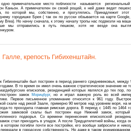
одно примечательное место поблизости называется региональный
он Каньон. А примечателен он своей рощей, к ней даже ведет пешех
а, по которой мы, собственно, и прогулялись. Принадлежит этот
днему городишке Брея ( так он по русски обзывается на карте Google,
му Brea). Но начну сначала, к этому началу тропы нас подвезли на маши
ьше мы отправились в путь пешком, хотя не везде она выгля
енкуром.
 Галле, крепость Гибихенштайн.
к Гибихенштайн был построен в период раннего средневековья, между 
 годами. В то время он имел очень важное стратегическое значение не т
магдебургских епископов, резиденцией которых являлся до тех пор, по
построен замок
Морицбург
, но и играл важную роль во всей импе
тике. Первое письменное упоминание относится к 961 году. Выстро
кой скале над рекой Заале, примерно 90 метров над уровнем моря, на м
когда-то проходила главная римская дорога. В период с 1445 по 1464 г
ожия замковой скалы был построен еще Нижний замок, которы
епленного подворья. Со времени перенесения епископской резиден
замок стал приходить в упадок. А после Тридцатилетней войны, когда о
в котором погибли почти все постройки, его вообще забросили и никог
 передали в городскую собственность. Но даже в таком руинированном