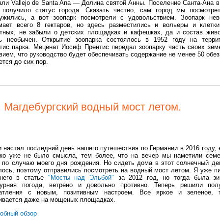
али Vallejo de Santa Ana — Долина святой Анны. Поселение Санта-Ана в
 получило статус города. Сказать честно, сам город мы посмотре
ужились, а вот зоопарк посмотрели с удовольствием. Зоопарк нев
мает всего 8 гектаров, но здесь разместились и вольеры и клетк
тных, не забыли о детских площадках и кафешках, да и состав жив
ь необычен. Открытие зоопарка состоялось в 1952 году на терри
тис парка. Меценат Иосиф Прентис передал зоопарку часть своих зем
вием, что руководство будет обеспечивать содержание не менее 50 обез
тся до сих пор.
. Магдебургский водный мост летом.
и настал последний день нашего путешествия по Германии в 2016 году, 
ко уже не было смысла, тем более, что на вечер мы наметили сем
 по случаю моего дня рождения. Но сидеть дома в этот солнечный де
лось, поэтому отправились посмотреть на водный мост летом. Я уже п
него в статье
"Мосты над Эльбой"
за 2012 год, но тогда была з
урная погода, ветрено и довольно противно. Теперь решили пол
атления с новым, позитивным настроем. Все яркое и зеленое, 
ивается даже на мощеных площадках.
обный обзор