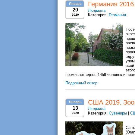
Германия 2016.
Январь
20
Людмила
Категория:
Германия
2020
Пост
окре
прощ
расп
прак
проб
вдру
упом
всей
это
проживает здесь 1459 человек и про
Подробный обзор
США 2019. Зоо
Январь
13
Людмила
Категория:
Сувениры
|
С
2020
Сан
(Ora