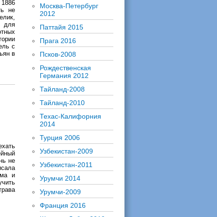
 1886
Москва-Петербург
ть не
2012
елик,
и для
Паттайя 2015
отных
тории
Прага 2016
ель с
ьян в
Псков-2008
Рождественская
Германия 2012
Тайланд-2008
Тайланд-2010
Техас-Калифорния
2014
Турция 2006
ехать
Узбекистан-2009
ейный
нь не
Узбекистан-2011
исала
има и
Урумчи 2014
учить
трава
Урумчи-2009
Франция 2016