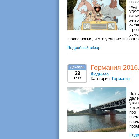
назв
году
удос
зани
живо
очен
Прен
усло
любое время, и это условие выполняе
Подробный обзор
Германия 2016
Декабрь
23
Людмила
Категория:
Германия
2019
Вот 
дале
ужин
хоте
про 
пасм
впеч
проб
Подр