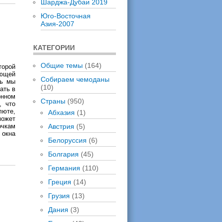
Шарджа-Дубаи 2019
Юго-Восточная
Азия-2007
КАТЕГОРИИ
Общие темы
(164)
торой
ающей
Собираем чемоданы
нь мы
(10)
ать в
онном
Страны
(950)
, что
люте,
Абхазия
(1)
может
очкам
Австрия
(5)
 окна
Белоруссия
(6)
Болгария
(45)
Германия
(110)
Греция
(14)
Грузия
(13)
Дания
(3)