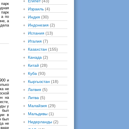
Египет
(43)
 парк
одная
Израиль
(4)
 парк
 а по
Индия
(30)
не, а
Индонезия
(2)
дела
Испания
(13)
Италия
(7)
Казахстан
(155)
Канада
(2)
Китай
(28)
Куба
(93)
900 и
Кыргызстан
(18)
олько
ка не
Латвия
(5)
рской
ен на
Литва
(5)
есте,
Малайзия
(29)
оды у
й был
Мальдивы
(1)
ции в
н был
Нидерланды
(2)
да не
 виде