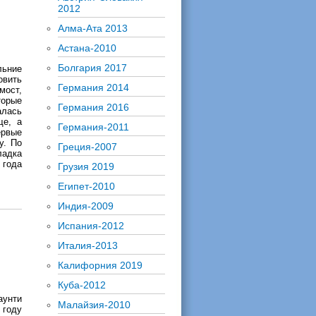
2012
Алма-Ата 2013
Астана-2010
Болгария 2017
льние
овить
Германия 2014
мост,
торые
Германия 2016
алась
ще, а
Германия-2011
ервые
у. По
Греция-2007
ладка
года
Грузия 2019
Египет-2010
Индия-2009
Испания-2012
Италия-2013
Калифорния 2019
Куба-2012
унти
Малайзия-2010
 году