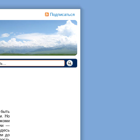
Подписаться
 быть
и. Но
ржоми
сии —
здесь
ми до
пость