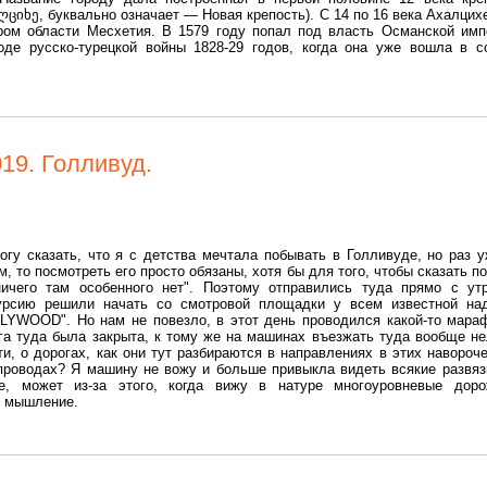
ლციხე, буквально означает — Новая крепость). С 14 по 16 века Ахалцих
ром области Месхетия. В 1579 году попал под власть Османской имп
де русско-турецкой войны 1828-29 годов, когда она уже вошла в с
19. Голливуд.
огу сказать, что я с детства мечтала побывать в Голливуде, но раз 
м, то посмотреть его просто обязаны, хотя бы для того, чтобы сказать по
ичего там особенного нет". Поэтому отправились туда прямо с ут
урсию решили начать со смотровой площадки у всем известной на
LYWOOD". Но нам не повезло, в этот день проводился какой-то мара
га туда была закрыта, к тому же на машинах въезжать туда вообще не
ти, о дорогах, как они тут разбираются в направлениях в этих навороч
проводах? Я машину не вожу и больше привыкла видеть всякие развяз
е, может из-за этого, когда вижу в натуре многоуровневые дор
е мышление.