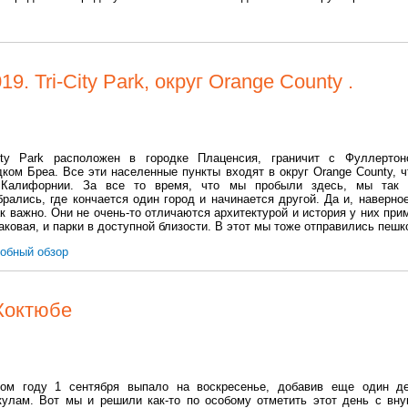
. Tri-Сity Park, округ Orange County .
City Park расположен в городке Плаценсия, граничит с Фуллерто
дком Бреа. Все эти населенные пункты входят в округ Orange County, ч
Калифорнии. За все то время, что мы пробыли здесь, мы так
брались, где кончается один город и начинается другой. Да и, наверное
ак важно. Они не очень-то отличаются архитектурой и история у них при
аковая, и парки в доступной близости. В этот мы тоже отправились пешк
обный обзор
 Коктюбе
ом году 1 сентября выпало на воскресенье, добавив еще один д
кулам. Вот мы и решили как-то по особому отметить этот день с вну