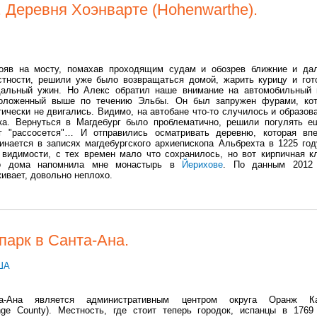
 Деревня Хоэнварте (Hohenwarthe).
ояв на мосту, помахав проходящим судам и обозрев ближние и да
стности, решили уже было возвращаться домой, жарить курицу и гот
альный ужин. Но Алекс обратил наше внимание на автомобильный 
оложенный выше по течению Эльбы. Он был запружен фурами, ко
тически не двигались. Видимо, на автобане что-то случилось и образов
ка. Вернуться в Магдебург было проблематично, решили погулять е
г "рассосется"… И отправились осматривать деревню, которая вп
инается в записях магдебургского архиепископа Альбрехта в 1225 год
 видимости, с тех времен мало что сохранилось, но вот кирпичная к
го дома напомнила мне монастырь в
Йерихове
. По данным 2012 
живает, довольно неплохо.
парк в Санта-Ана.
ША
та-Ана является административным центром округа Оранж Ка
nge County). Местность, где стоит теперь городок, испанцы в 1769