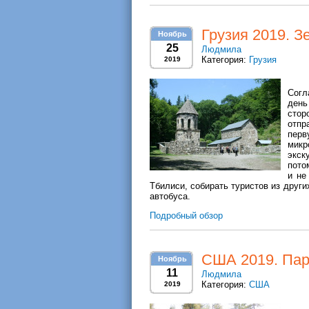
Грузия 2019. 
Ноябрь
25
Людмила
Категория:
Грузия
2019
Согл
день
стор
отпр
перв
микр
экск
пото
и не
Тбилиси, собирать туристов из други
автобуса.
Подробный обзор
США 2019. Парк
Ноябрь
11
Людмила
Категория:
США
2019