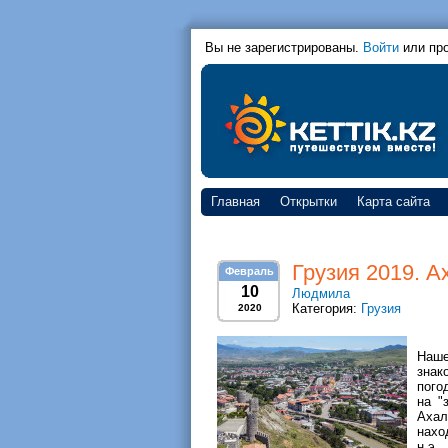
Вы не зарегистрированы.
Войти
или пр
Главная
Открытки
Карта сайта
Грузия 2019. А
Февраль
10
Людмила
Категория:
Грузия
2020
Наше
знак
пого
на "
Ахал
нахо
н.э.