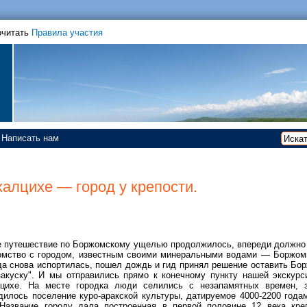
очитать
Правила участия
Написать нам
халцихе — город у крепости.
 путешествие по Боржомскому ущелью продолжилось, впереди должно
омство с городом, известным своими минеральными водами — Боржом
да снова испортилась, пошел дождь и гид принял решение оставить Бо
закуску". И мы отправились прямо к конечному пункту нашей экскур
цихе. На месте городка люди селились с незапамятных времен, 
дилось поселение куро-аракской культуры, датируемое 4000-2200 года
 Название городу дала построенная в первой половине 12 века кре