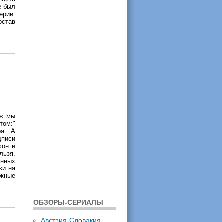
е был
ерии.
остав
уж мы
том:"
ра. А
дписи
фон и
льзя.
енных
ки на
ожные
ОБЗОРЫ-СЕРИАЛЫ
Австрия-Словакия