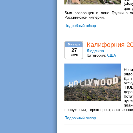
(ახა
цент
Был возвращен в лоно Грузии в хо
Россиийской империи.
Подробный обзор
Калифорния 20
Январь
27
Людмила
Категория:
США
2020
Не м
рядо
Да н
экск
"HOL
доро
Кста
путе
план
сооружения, теряю пространственно
Подробный обзор