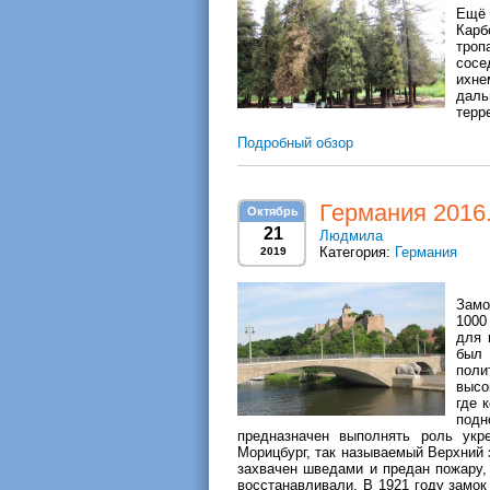
Ещё 
Карб
троп
сосе
ихне
дал
терр
Подробный обзор
Германия 2016.
Октябрь
21
Людмила
Категория:
Германия
2019
Замо
1000
для 
был 
поли
высо
где 
подн
предназначен выполнять роль укр
Морицбург, так называемый Верхний 
захвачен шведами и предан пожару, 
восстанавливали. В 1921 году замок