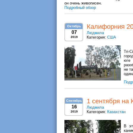
он очень живописен.
Подробный обзор
Калифорния 2019
Октябрь
07
Людмила
Категория:
США
2019
Tri-
горо
юге 
разо
не т
один
Подр
1 сентября на
Сентябрь
16
Людмила
Категория:
Казахстан
2019
В эт
кани