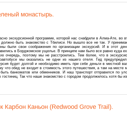
Зеленый монастырь.
асно экскурсионной программе, которой нас снабдили в Алма-Ате, во в
 должно быть знакомство с Тбилиси. Но вышло все не так. У приним
оны были свои соображения по организации экскурсий. И в этот де
авились в Борджомское ущелье. В принципе нам было все равно куда ех
ую очередь, поэтому мы не расстроились. Тем более, что в экскурси
оавтобусе мы оказались не одни из нашего отеля. Гид предупредил
урсия будет долгой и необходимо иметь при себе деньги в местной ва
му что обед не входит в стоимость этого путешествия, а там на месте 
 быть банкоматов или обменников. И наш транспорт отправился по ул
х гостиниц. Так что наше знакомство с городом продолжилось хотя бы из
 Карбон Каньон (Redwood Grove Trail).