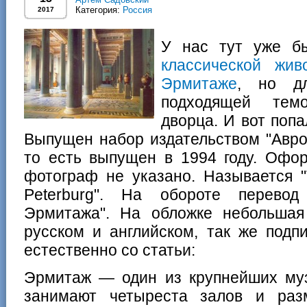
Категория:
Россия
2017
У нас тут уже б
классической жив
Эрмитаже
, но д
подходящей тем
дворца. И вот поп
Выпущен набор издательством "Аврор
то есть выпущен в 1994 году. Офо
фотограф не указано. Называется "Th
Peterburg". На обороте перево
Эрмитажа". На обложке небольшая
русском и английском, так же подп
естественно со статьи:
Эрмитаж — один из крупнейших муз
занимают четыреста залов и раз