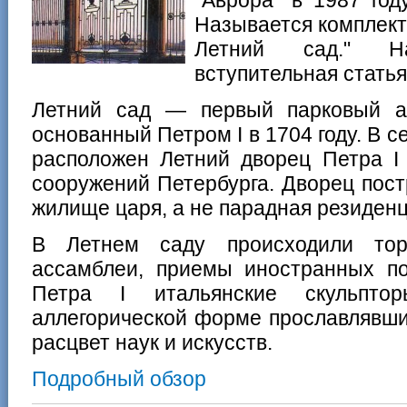
"Аврора" в 1987 год
Называется комплект 
Летний сад." Н
вступительная статья
Летний сад — первый парковый а
основанный Петром I в 1704 году. В с
расположен Летний дворец Петра 
сооружений Петербурга. Дворец пост
жилище царя, а не парадная резиденц
В Летнем саду происходили торж
ассамблеи, приемы иностранных по
Петра I итальянские скульпто
аллегорической форме прославлявши
расцвет наук и искусств.
Подробный обзор