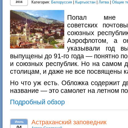
Категория:
Белоруссия
|
Кыргызстан
|
Литва
|
Общие т
2016
Попал мне 
советских почтов
союзных республик
Аэрофлотом, а о
указывали год вы
выпущены до 91-го года — понятно по 
и союзных республик. Но на самом 
столицам, и даже не все посвящены к
Но что уж есть. Обложка содержит д
название — это самолет на летном по
Подробный обзор
Астраханский заповедник
Июль
04