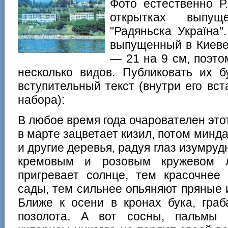
Фото естественно Р
открытках выпущ
"Радяньска Україна"
выпущенный в Киеве 
— 21 на 9 см, поэто
несколько видов. Публиковать их б
вступительный текст (внутри его вс
набора):
В любое время года очарователен это
в марте зацветает кизил, потом минда
и другие деревья, радуя глаз изумру
кремовым и розовым кружевом л
пригревает солнце, тем красочнее 
сады, тем сильнее опьяняют пряные 
Ближе к осени в кронах бука, граб
позолота. А вот сосны, пальмы 