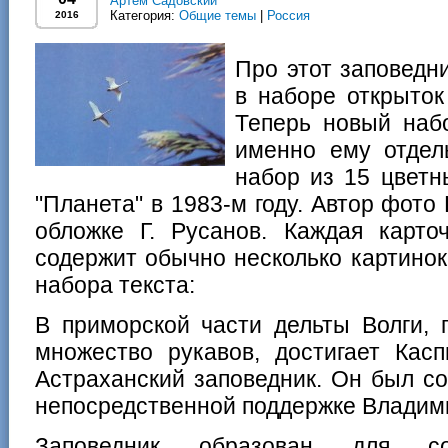
Артем Садовский
Категория:
Общие темы
|
Россия
2016
Про этот заповедн
в наборе открыток
Теперь новый наб
именно ему отдел
набор из 15 цветн
"Планета" в 1983-м году. Автор фото 
обложке Г. Русанов. Каждая карт
содержит обычно несколько картинок
набора текста:
В приморской части дельты Волги, 
множество рукавов, достигает Касп
Астраханский заповедник. Он был со
непосредственной поддержке Владим
Заповедник образован для с