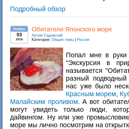
Подробный обзор
Обитатели Японского моря
Ноябрь
03
Артем Садовский
Категория:
Общие темы
|
Россия
2016
Попал мне в руки
"Экскурсия в при
называется "Обита
разный подводный
нас уже было нес
Красным морем
,
Ку
Малайским проливом
. А вот обитат
могут увидеть только люди, кото
дайвингом. Ну или уже промыслови
море мы лично посмотрим на открытк