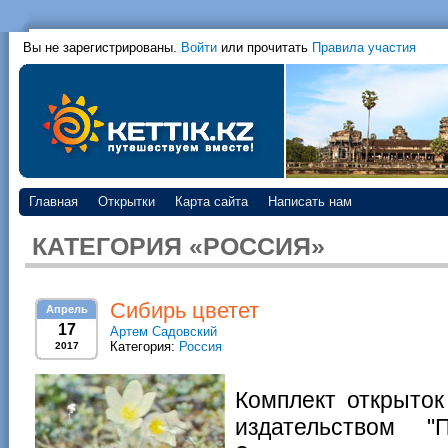
Вы не зарегистрированы.
Войти
или прочитать
Правила участия
Главная
Открытки
Карта сайта
Написать нам
КАТЕГОРИЯ «РОССИЯ»
Сибирь цветет
Апрель
17
Артем Садовский
Категория:
Россия
2017
Комплект открыток
издательством "