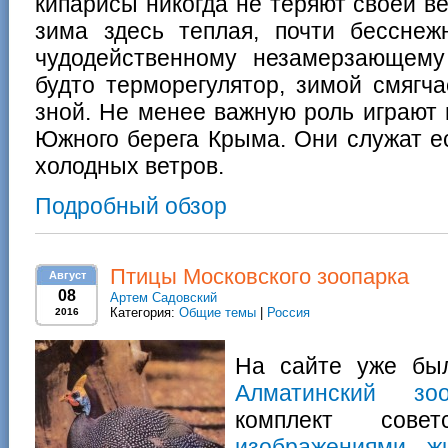
кипарисы никогда не теряют своей в
зима здесь теплая, почти бесснеж
чудодейственному незамерзающему
будто терморегулятор, зимой смягч
зной. Не менее важную роль играют 
Южного берега Крыма. Они служат е
холодных ветров.
Подробный обзор
Птицы Московского зоопарка
Август
08
Артем Садовский
Категория:
Общие темы
|
Россия
2016
На сайте уже был
Алматинский зоо
комплект сове
изображениями ж