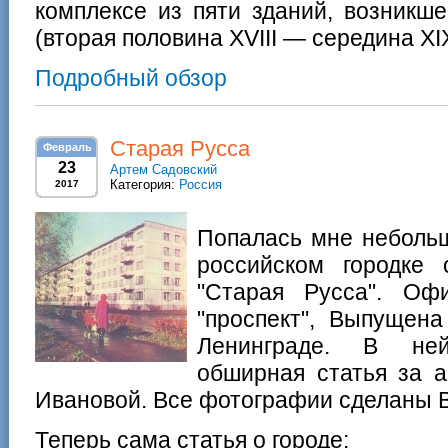
комплексе из пяти зданий, возникш
(вторая половина XVIII — середина XIX
Подробный обзор
Старая Русса
Февраль
23
Артем Садовский
Категория:
Россия
2017
Попалась мне неболь
российском городке
"Старая Русса". Оф
"проспект", Выпущена
Ленинграде. В не
обширная статья за 
Ивановой. Все фотографии сделаны В
Теперь сама статья о городе: