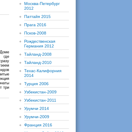
Москва-Петербург
2012
Паттайя 2015
Прага 2016
Псков-2008
Рождественская
Германия 2012
 Доме
Тайланд-2008
, где
сразу
Тайланд-2010
узеем
лидов
Техас-Калифорния
итые
2014
екция
онаты
Турция 2006
т три
Узбекистан-2009
Узбекистан-2011
Урумчи 2014
Урумчи-2009
Франция 2016