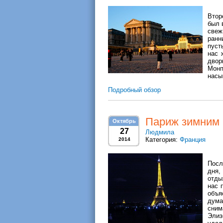
Втор
был 
свеж
ранн
пуст
нас 
двор
Мон
насы
Подробный обзор
Париж зимним 
Октябрь
27
Людмила
Категория:
Франция
2014
Посл
дня,
отды
нас 
объя
дума
сним
Элиз