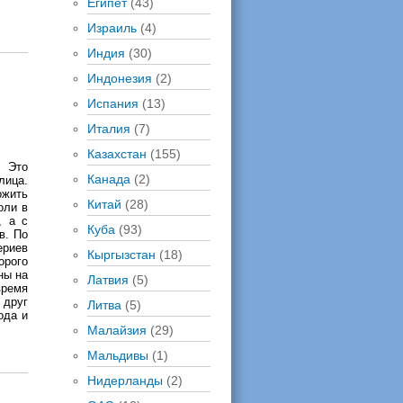
Египет
(43)
Израиль
(4)
Индия
(30)
Индонезия
(2)
Испания
(13)
Италия
(7)
Казахстан
(155)
. Это
Канада
(2)
лица.
ожить
Китай
(28)
оли в
, а с
Куба
(93)
в. По
ериев
Кыргызстан
(18)
орого
ны на
Латвия
(5)
время
 друг
Литва
(5)
ода и
Малайзия
(29)
Мальдивы
(1)
Нидерланды
(2)