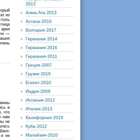
2012
торый
Алма-Ата 2013
ат из
столь
Астана-2010
улица
 арки
Болгария 2017
аля —
башня
Германия 2014
чень
Германия 2016
Германия-2011
Греция-2007
Грузия 2019
Египет-2010
Индия-2009
Испания-2012
овины
ись в
Италия-2013
, что
к нам
Калифорния 2019
мы не
алась
Куба-2012
Шанз-
Малайзия-2010
 и не