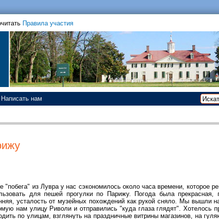
очитать
Правила участия
Написать нам
рижу
е "побега" из Лувра у нас сэкономилось около часа времени, которое р
льзовать для пешей прогулки по Парижу. Погода была прекрасная, 
нняя, усталость от музейных похождений как рукой сняло. Мы вышли н
омую нам улицу Риволи и отправились "куда глаза глядят". Хотелось п
одить по улицам, взглянуть на праздничные витрины магазинов, на гул