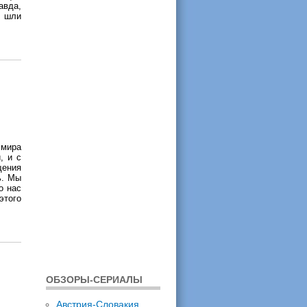
авда,
ы шли
 мира
, и с
щения
ь. Мы
о нас
этого
ОБЗОРЫ-СЕРИАЛЫ
Австрия-Словакия