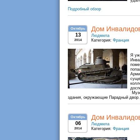
удал
Подробный обзор
Дом Инвалидов
Октябрь
13
Людмила
Категория:
Франция
2014
Я уж
Инва
поме
попа
Арми
сущ
колл
досп
Музе
здания, окружающие Парадный двор.
Дом Инвалидов
Октябрь
06
Людмила
Категория:
Франция
2014