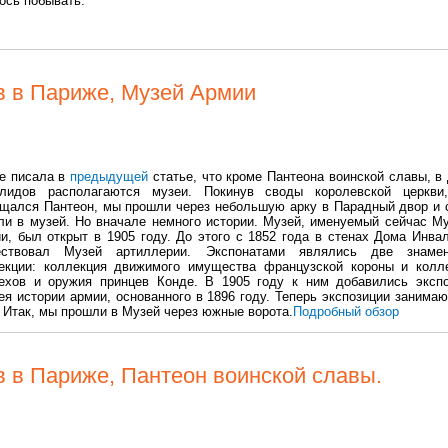
ось побывать.
 в Париже, Музей Армии
е писала в
предыдущей
статье, что кроме Пантеона воинской славы, в
лидов располагаются музеи. Покинув своды королевской церкви
щался Пантеон, мы прошли через небольшую арку в Парадный двор и 
ли в музей. Но вначале немного истории. Музей, именуемый сейчас М
и, был открыт в 1905 году. До этого с 1852 года в стенах Дома Инва
ествовал Музей артиллерии. Экспонатами являлись две знамен
екции: коллекция движимого имущества французской короны и колл
ехов и оружия принцев Конде. В 1905 году к ним добавились эксп
я истории армии, основанного в 1896 году. Теперь экспозиции занимаю
 Итак, мы прошли в Музей через южные ворота.
Подробный обзор
 в Париже, Пантеон воинской славы.