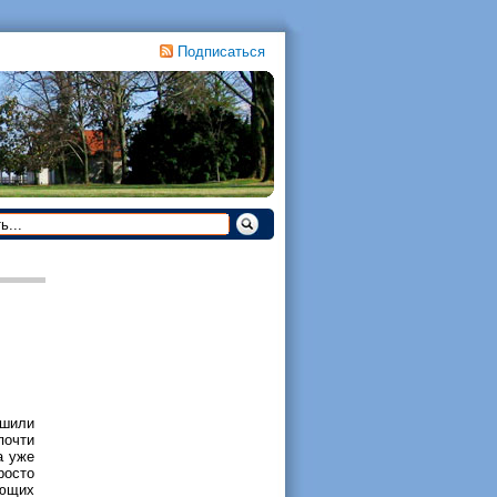
Подписаться
ешили
почти
а уже
росто
яющих