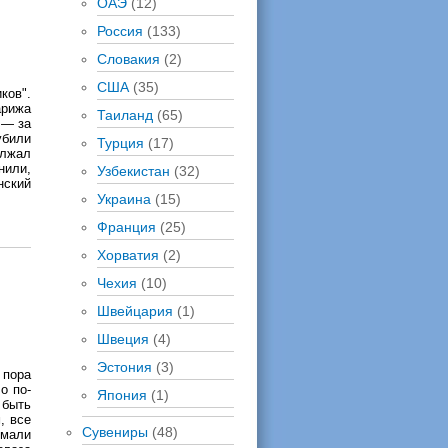
ОАЭ
(12)
Россия
(133)
Словакия
(2)
США
(35)
ков".
арижа
Таиланд
(65)
 — за
убили
Турция
(17)
олжал
нили,
Узбекистан
(32)
нский
Украина
(15)
Франция
(25)
Хорватия
(2)
Чехия
(10)
Швейцария
(1)
Швеция
(4)
Эстония
(3)
 пора
о по-
Япония
(1)
 быть
, все
Сувениры
(48)
имали