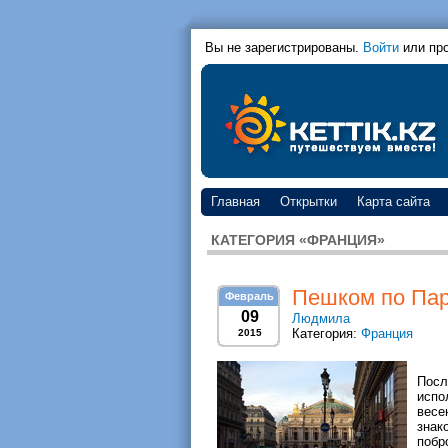
Вы не зарегистрированы.
Войти
или пр
Главная
Открытки
Карта сайта
КАТЕГОРИЯ «ФРАНЦИЯ»
Пешком по Па
Февраль
09
Людмила
Категория:
Франция
2015
Посл
испо
весе
знак
побр