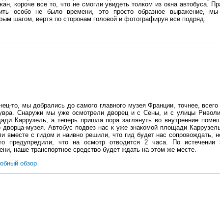
жан, короче все то, что не смогли увидеть толком из окна автобуса. Пр
ить особо не было времени, это просто образное выражение, м
рым шагом, вертя по сторонам головой и фотографируя все подряд.
нец-то, мы добрались до самого главного музея Франции, точнее, всего
вра. Снаружи мы уже осмотрели дворец и с Сены, и с улицы Риволи
ади Каррузель, а теперь пришла пора заглянуть во внутренние поме
о дворца-музея. Автобус подвез нас к уже знакомой площади Каррузел
и вместе с гидом и наивно решили, что гид будет нас сопровождать, н
то предупредили, что на осмотр отводится 2 часа. По истечении 
ени, наше транспортное средство будет ждать на этом же месте.
обный обзор