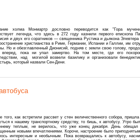
ание холма Монмартр дословно переводится как "Гора мучени
ствует легенда, что здесь в 272 году казнили первого епископа П
исия и двух его соратников — священника Рустика и дьякона Элевтера
ространение христианства в Риме, Германии, Испании и Галлии, им отр
вы. Но и обезглавленный Дионисий, подняв с земли свою голову, прод
 вперед, пока ни упал замертво. На том месте, где его похоро
ледствии, над могилой возвели базилику и организовали бенедекти
стырь, который назвали Сен-Дени.
 автобуса
е того, как встретили рассвет у стен величественного собора, пришла
уться к нашему транспортному средству, то бишь, к автобусу. Утро был
ннему теплым, не верилось, что уже конец декабря. День обещал
щенным новыми впечатлениями. Короче, настроение было приподнятым
лось интересным и необычным. Пока возвращались к автобусу, насн