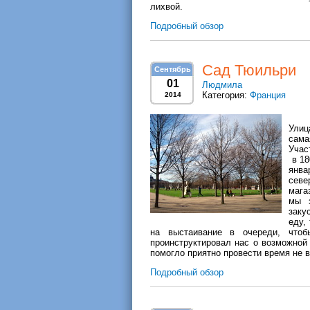
лихвой.
Подробный обзор
Сад Тюильри
Сентябрь
01
Людмила
Категория:
Франция
2014
Улиц
сама
Учас
в 18
янва
севе
мага
мы з
заку
еду,
на выстаивание в очереди, что
проинструктировал нас о возможной 
помогло приятно провести время не в
Подробный обзор