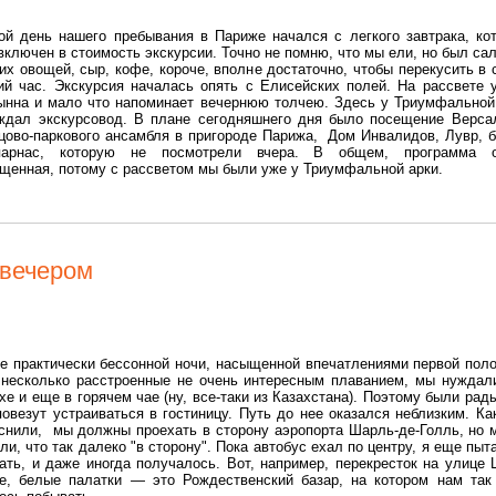
ой день нашего пребывания в Париже начался с легкого завтрака, ко
включен в стоимость экскурсии. Точно не помню, что мы ели, но был сал
их овощей, сыр, кофе, короче, вполне достаточно, чтобы перекусить в 
ий час. Экскурсия началась опять с Елисейских полей. На рассвете 
ынна и мало что напоминает вечернюю толчею. Здесь у Триумфальной
ждал экскурсовод. В плане сегодняшнего дня было посещение Верс
цово-паркового ансамбля в пригороде Парижа, Дом Инвалидов, Лувр, 
парнас, которую не посмотрели вчера. В общем, программа о
щенная, потому с рассветом мы были уже у Триумфальной арки.
вечером
е практически бессонной ночи, насыщенной впечатлениями первой пол
 несколько расстроенные не очень интересным плаванием, мы нуждал
хе и еще в горячем чае (ну, все-таки из Казахстана). Поэтому были рады
повезут устраиваться в гостиницу. Путь до нее оказался неблизким. Ка
снили, мы должны проехать в сторону аэропорта Шарль-де-Голль, но 
ли, что так далеко "в сторону". Пока автобус ехал по центру, я еще пыт
ать, и даже иногда получалось. Вот, например, перекресток на улице 
е, белые палатки — это Рождественский базар, на котором нам так