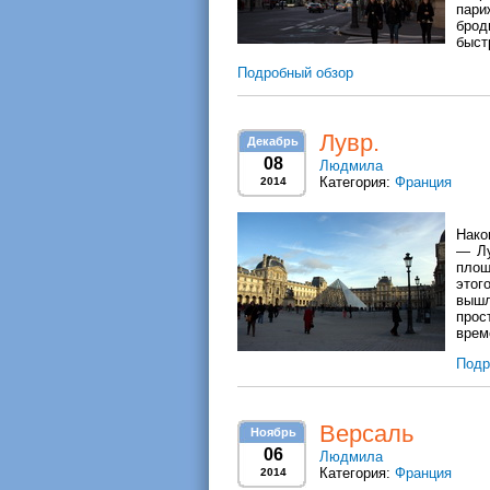
пари
брод
быст
Подробный обзор
Лувр.
Декабрь
08
Людмила
Категория:
Франция
2014
Нако
— Лу
площ
этог
вышл
прос
врем
Подр
Версаль
Ноябрь
06
Людмила
Категория:
Франция
2014