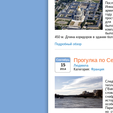
Пос
Инва
арми
году
прос
для 
было
комп
было
450 м. Длина коридоров в здании бол
Подробный обзор
Прогулка по С
Сентябрь
15
Людмила
Категория:
Франция
2014
Сле
тепл
("Ba
слов
снаб
исто
особ
Пари
но с