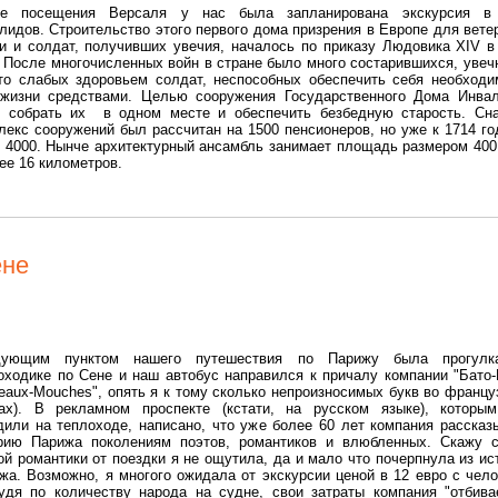
ле посещения Версаля у нас была запланирована экскурсия в
лидов. Строительство этого первого дома призрения в Европе для вете
и и солдат, получивших увечия, началось по приказу Людовика XIV в
. После многочисленных войн в стране было много состарившихся, увеч
то слабых здоровьем солдат, неспособных обеспечить себя необход
жизни средствами. Целью сооружения Государственного Дома Инва
 собрать их в одном месте и обеспечить безбедную старость. Сн
лекс сооружений был рассчитан на 1500 пенсионеров, но уже к 1714 го
 4000. Нынче архитектурный ансамбль занимает площадь размером 400
ее 16 километров.
ене
дующим пунктом нашего путешествия по Парижу была прогулк
оходике по Сене и наш автобус направился к причалу компании "Бато
teaux-Mouches", опять я к тому сколько непроизносимых букв во францу
ах). В рекламном проспекте (кстати, на русском языке), которы
дили на теплоходе, написано, что уже более 60 лет компания рассказ
рию Парижа поколениям поэтов, романтиков и влюбленных. Скажу с
ой романтики от поездки я не ощутила, да и мало что почерпнула из ис
жа. Возможно, я многого ожидала от экскурсии ценой в 12 евро с чело
удя по количеству народа на судне, свои затраты компания "отбива