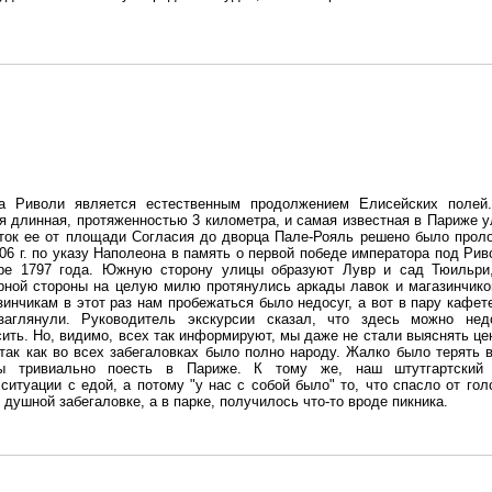
а Риволи является естественным продолжением Елисейских полей
я длинная, протяженностью 3 километра, и самая известная в Париже у
ток ее от площади Согласия до дворца Пале-Рояль решено было прол
06 г. по указу Наполеона в память о первой победе императора под Рив
ре 1797 года. Южную сторону улицы образуют Лувр и сад Тюильри
рной стороны на целую милю протянулись аркады лавок и магазинчико
зинчикам в этот раз нам пробежаться было недосуг, а вот в пару кафет
аглянули. Руководитель экскурсии сказал, что здесь можно нед
сить. Но, видимо, всех так информируют, мы даже не стали выяснять це
 так как во всех забегаловках было полно народу. Жалко было терять 
бы тривиально поесть в Париже. К тому же, наш штутгартский
ситуации с едой, а потому "у нас с собой было" то, что спасло от гол
 душной забегаловке, а в парке, получилось что-то вроде пикника.