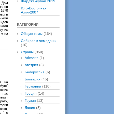
Шарджа-Дубаи 2019
 Дом
ранов
Юго-Восточная
 1670
Азия-2007
ных и
имыми
лидов
КАТЕГОРИИ
ачала
ду их
 м на
Общие темы
(164)
Собираем чемоданы
(10)
Страны
(950)
Абхазия
(1)
Австрия
(5)
Белоруссия
(6)
Болгария
(45)
а на
-Муш"
Германия
(110)
зских
Греция
(14)
м нас
ывает
Грузия
(13)
разу,
тории
Дания
(3)
века,
ет" с