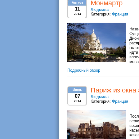
Монмартр
Август
11
Людмила
Категория:
Франция
2014
Назв
Суще
Дион
расп
голо
идти
впос
мона
Подробный обзор
Париж из окна
Июль
07
Людмила
Категория:
Франция
2014
Посл
верн
весе
насы
каза