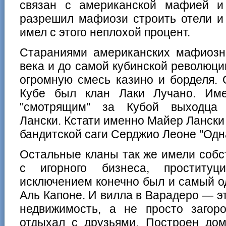
связан с американской мафией и
разрешил мафиози строить отели и 
имел с этого неплохой процент.
Стараниями американских мафиозны
века и до самой кубинской революц
огромную смесь казино и борделя. 
Кубе был клан Лаки Лучано. Име
"смотрящим" за Кубой выходца
Лански. Кстати именно Майер Лански
бандитской саги Серджио Леоне "Одн
Остальные кланы так же имели собс
с игорного бизнеса, проститу
исключением конечно был и самый 
Аль Капоне. И вилла в Варадеро — эт
недвижимость, а не просто загор
отдыхал с друзьями. Построен дом 