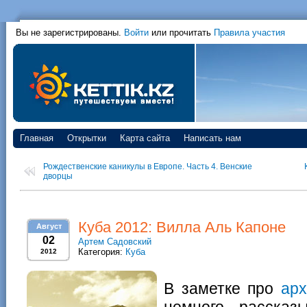
Вы не зарегистрированы.
Войти
или прочитать
Правила участия
Главная
Открытки
Карта сайта
Написать нам
Рождественские каникулы в Европе. Часть 4. Венские
дворцы
Куба 2012: Вилла Аль Капоне
Август
02
Артем Садовский
Категория:
Куба
2012
В заметке про
арх
немного рассказ