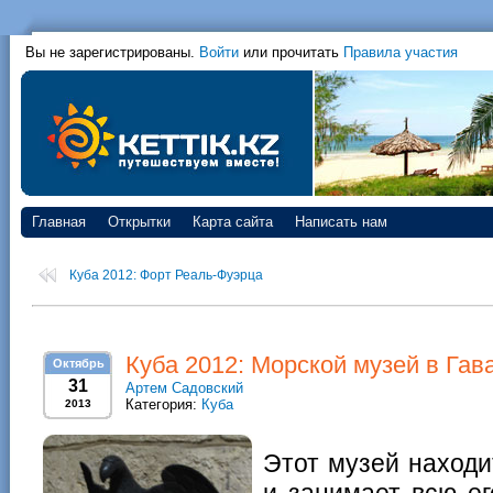
Вы не зарегистрированы.
Войти
или прочитать
Правила участия
Главная
Открытки
Карта сайта
Написать нам
Куба 2012: Форт Реаль-Фуэрца
Куба 2012: Морской музей в Гав
Октябрь
31
Артем Садовский
Категория:
Куба
2013
Этот музей наход
и занимает всю ег