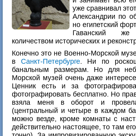
уже сравнивал это
Александрии по о
но египетский фор
Гаванский же
количеством исторических и реконст
Конечно это не Военно-Морской муз
в
Санкт-Петербурге
. Ни по роско
банальным размерам. Но для неб
Морской музей очень даже интересен
Ценник есть и за фотографиров
фотографировать бесплатно. Но пра
взяла меня в оборот и провел
(центральный и четыре в каждом ба
можно везде, кроме комнаты с нас
действительно настоящее, то там ег
точно). За импровизированную экск