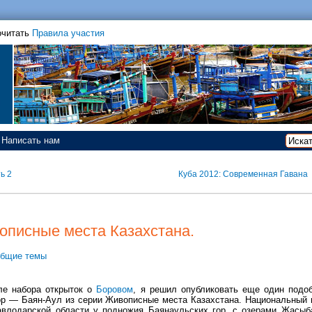
очитать
Правила участия
Написать нам
ь 2
Куба 2012: Современная Гавана
описные места Казахстана.
бщие темы
ле набора открыток о
Боровом
, я решил опубликовать еще один подо
ор — Баян-Аул из серии Живописные места Казахстана. Национальный 
авлодарской области у подножия Баянаульских гор, с озерами Жасыб