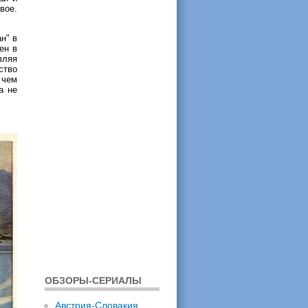
вое.
н" в
ен в
вляя
ство
 чем
а не
ОБЗОРЫ-СЕРИАЛЫ
Австрия-Словакия