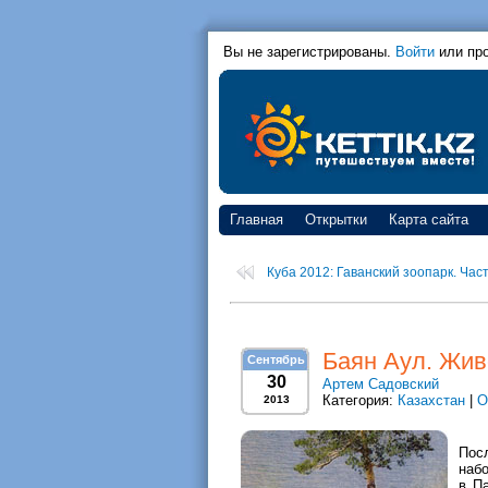
Вы не зарегистрированы.
Войти
или пр
Главная
Открытки
Карта сайта
Куба 2012: Гаванский зоопарк. Част
Баян Аул. Жив
Сентябрь
30
Артем Садовский
Категория:
Казахстан
|
О
2013
Пос
наб
в П