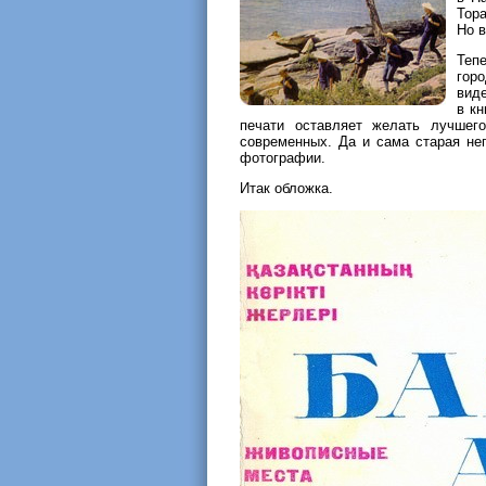
Тор
Но в
Тепе
гор
виде
в к
печати оставляет желать лучшего
современных. Да и сама старая не
фотографии.
Итак обложка.