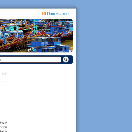
Подписаться
бный
парк
ай и