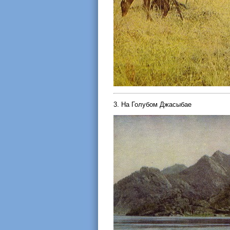
3. На Голубом Джасыбае