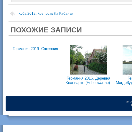
Куба 2012: Крепость Ла Кабанья
ПОХОЖИЕ ЗАПИСИ
Германия-2019: Саксония
Германия 2016. Деревня
Ге
Хоэнварте (Hohenwarthe).
Магдебу
@ 2