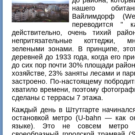
нашего обита
Вайлимдорф (We
переводится " 
действительно, очень тихий райо
непритязательные коттеджи, мн
зелеными зонами. В принципе, это
деревней до 1933 года, когда его пр
до сих пор почти 30% площади район
хозяйстве, 23% заняты лесами и па
застроено. По-настоящему побродить
хватило времени, поэтому фотограф
сделаны с террасы 7 этажа.
Каждый день в Штутгарте начинался
остановкой метро (U-bahn — как о
языке). Это не совсем метро 
своеобразный городской трамвай (S