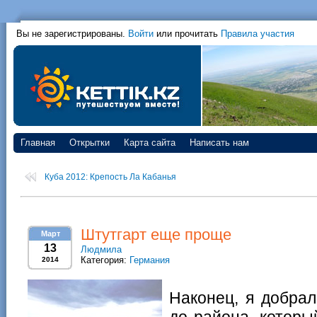
Вы не зарегистрированы.
Войти
или прочитать
Правила участия
Главная
Открытки
Карта сайта
Написать нам
Куба 2012: Крепость Ла Кабанья
Штутгарт еще проще
Март
13
Людмила
Категория:
Германия
2014
Наконец, я добрал
до района, котор