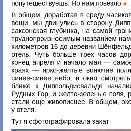
попутешествуешь. Но нам повезло
.
В общем, доработав в среду часико
вещи, мы двинулись в сторону Дип
саксонская глубинка, на самой гран
труднопроизносимым названием нам
километров 15 до деревни Шёнфельд
отель. Чуть больше трех часов дор
конец апреля и начало мая — само
краях — ярко-желтые вонючие поля
синее-синее небо, в окно смотрет
ближе к Диппольдисвальде начал
Рудных Гор, и желто-зеленые поля, 
стали еще живописнее. В общем, ок
у отеля.
Тут я сфотографировала закат: