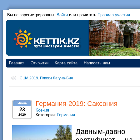
Вы не зарегистрированы.
Войти
или прочитать
Правила участия
Главная
Открытки
Карта сайта
Написать нам
США 2019. Пляжи Лагуна-Бич
Германия-2019: Саксония
Июнь
23
Ксения
Категория:
Германия
2020
Давным-давно
сертификат на