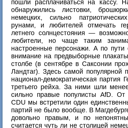
пошли расплачиваться на кассу. Н
обнаружились листовки, брошюр
немецких, сильно патриотически
рунами, и любителей отмечать ге
летнего солнцестояния — возможно,
любители, но чаще таким занима
настроенные персонажи. А по пути 
внимание на предвыборные плакаты
столбе (в сентябре в Саксонии пр
Ландтаг). Здесь самой популярной
национал-демократическая партия Г
третьего рейха. За ними шли мене
сильно правые популисты AfD. От 
CDU мы встретили один единственны
партий не было вообще. В Магдебурге
довольно правым, и по непонятн
считается чуть ли не столицей неме