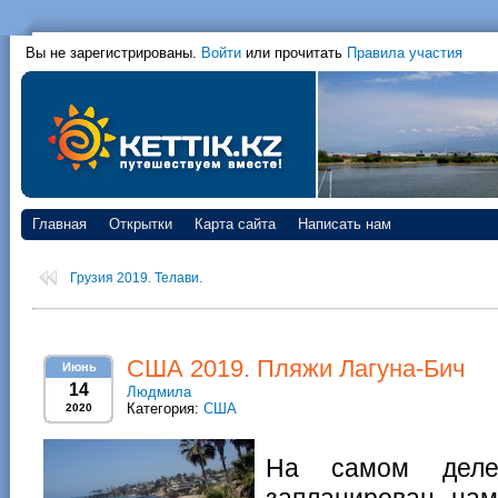
Вы не зарегистрированы.
Войти
или прочитать
Правила участия
Главная
Открытки
Карта сайта
Написать нам
Грузия 2019. Телави.
США 2019. Пляжи Лагуна-Бич
Июнь
14
Людмила
Категория:
США
2020
На самом дел
запланирован нам