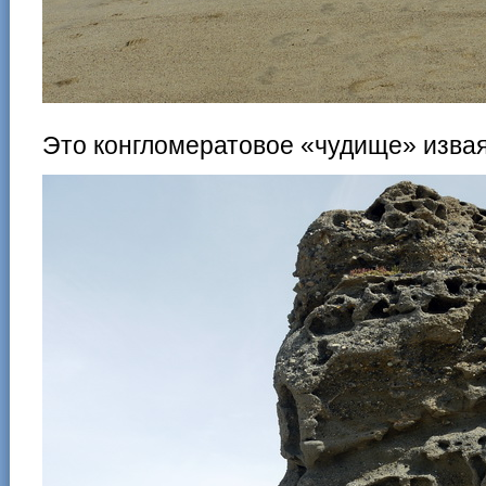
Это конгломератовое «чудище» извая