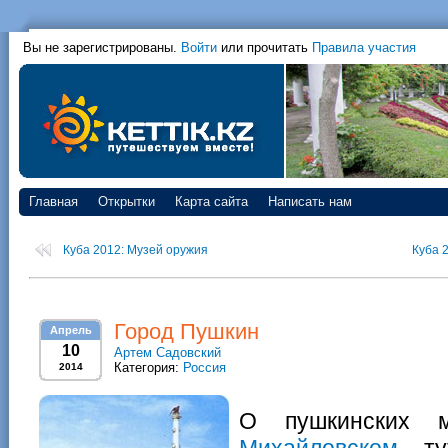
Вы не зарегистрированы.
Войти
или прочитать
Правила участия
Главная
Открытки
Карта сайта
Написать нам
Куба 2012: Музей оружия
Куба 
Город Пушкин
Апрель
10
Артем Садовский
Категория:
Россия
2014
О пушкинских м
Михайловском
, т