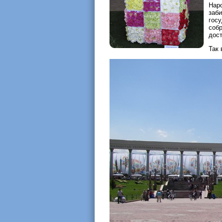
Нар
заб
гос
соб
дост
Так 