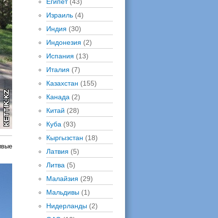
Египет
(43)
Израиль
(4)
Индия
(30)
Индонезия
(2)
Испания
(13)
Италия
(7)
Казахстан
(155)
Канада
(2)
Китай
(28)
Куба
(93)
Кыргызстан
(18)
ивые
Латвия
(5)
Литва
(5)
Малайзия
(29)
Мальдивы
(1)
Нидерланды
(2)