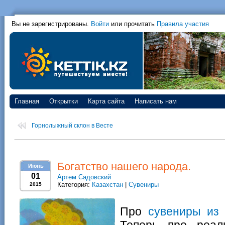
Вы не зарегистрированы.
Войти
или прочитать
Правила участия
Главная
Открытки
Карта сайта
Написать нам
Горнолыжный склон в Весте
Богатство нашего народа.
Июнь
01
Артем Садовский
Категория:
Казахстан
|
Сувениры
2015
Про
сувениры из 
Теперь про реал