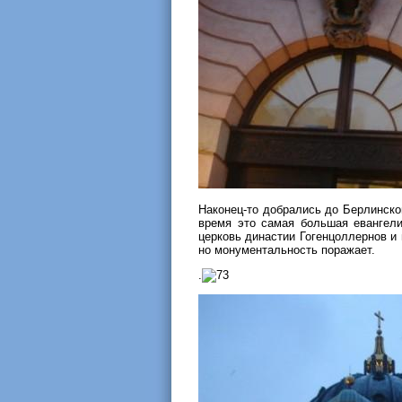
Наконец-то добрались до Берлинско
время это самая большая евангели
церковь династии Гогенцоллернов и 
но монументальность поражает.
.