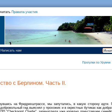
очитать
Правила участия
Написать нам
Прогулки по Урумчи
тво с Берлином. Часть II.
нувшись на Фридрихштрассе, мы запутались, в какую сторону идти. 
добровольный гид выяснял у прохожих и в окрестных бутиках как добра
ПП "Checkpoint Charlie", запечатлела уже изрядно приуставшее семейс