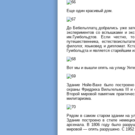
Еще один красивый дом.
До Бебельплатц добрались уже зате
экспериментов со вспышками и экс
им.Гумбольдтов. Если честно, 
путешественника, естествоиспыта
филолог, языковед и дипломат. Кст
Гумбольдта и является старейшим и
Вот мы и вышли опять на улицу Унте
Здание Нойе-Вахе было построено
охраны Фридриха Вильгельма III и 
Второй мировой памятник практиче
милитаризма.
Рядом в самом старом здании на ул
Здание построено в стиле немецко
арсенала. В 1806 году было разру
мировой — опять разрушено. С 1952 