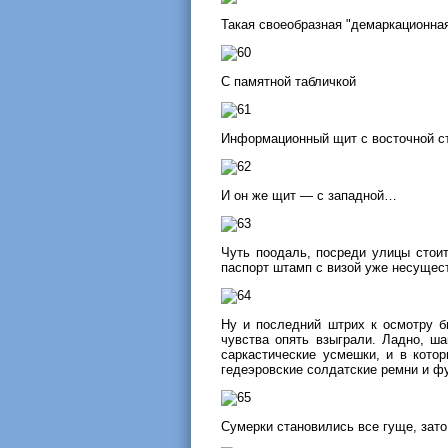
Такая своеобразная "демаркационная
С памятной табличкой
Информационный щит с восточной с
И он же щит — с западной…
Чуть поодаль, посреди улицы стоит 
паспорт штамп с визой уже несущес
Ну и последний штрих к осмотру б
чувства опять взыграли. Ладно, ш
саркастические усмешки, и в кото
гедеэровские солдатские ремни и ф
Сумерки становились все гуще, зат