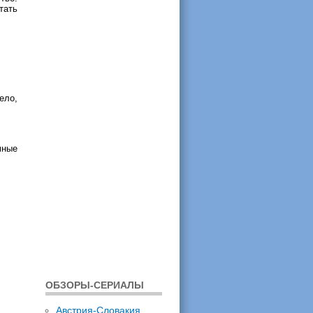
тать
ело,
мные
ОБЗОРЫ-СЕРИАЛЫ
Австрия-Словакия