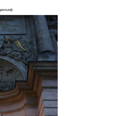
арельеф.