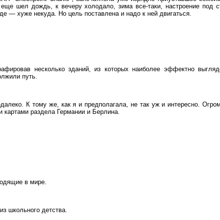
 еще шел дождь, к вечеру холодало, зима все-таки, настроение под с
де — хуже некуда. Но цель поставлена и надо к ней двигаться.
рафировав несколько зданий, из которых наиболее эффектно выгляд
олжили путь.
алеко. К тому же, как я и предполагала, не так уж и интересно. Огро
 картами раздела Германии и Берлина.
.
ходящие в мире.
из школьного детства.