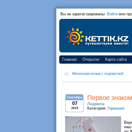
Вы не зарегистрированы.
Войти
или пр
Главная
Открытки
Карта сайта
Минисиам ночью с подсветкой
Первое знакомс
Сентябрь
07
Людмила
Категория:
Германия
2015
Вер
наш 
до К