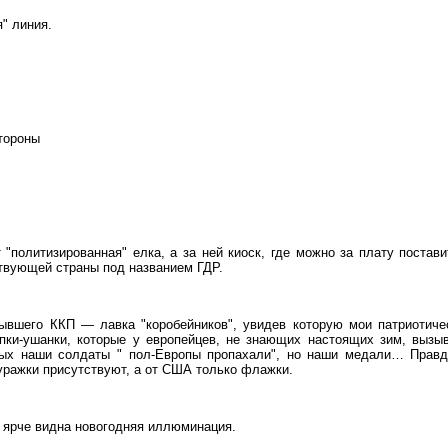
" линия.
тороны
"политизированная" елка, а за ней киоск, где можно за плату постави
твующей страны под названием ГДР.
ывшего ККП — лавка "коробейников", увидев которую мои патриотиче
апки-ушанки, которые у европейцев, не знающих настоящих зим, вызы
рых наши солдаты " пол-Европы пропахали", но наши медали… Правд
уражки присутствуют, а от США только флажки.
о ярче видна новогодняя иллюминация.