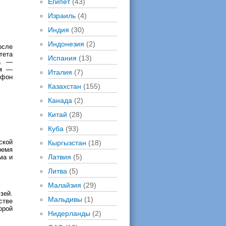
Египет
(43)
Израиль
(4)
Индия
(30)
Индонезия
(2)
осле
тета
Испания
(13)
ра —
ьм —
Италия
(7)
 фон
Казахстан
(155)
Канада
(2)
.
Китай
(28)
Куба
(93)
ской
Кыргызстан
(18)
ремя
Латвия
(5)
ма и
Литва
(5)
Малайзия
(29)
зей.
Мальдивы
(1)
стве
орой
Нидерланды
(2)