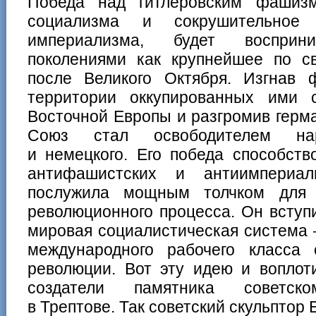
Победа над гитлеровским фашиз
социализма и сокрушительное 
империализма, будет воспри
поколениями как крупнейшее по с
после Великого Октября. Изгнав 
территории оккупированных ими 
Восточной Европы и разгромив герм
Союз стал освободителем н
и немецкого. Его победа способст
антифашистских и антиимпериал
послужила мощным толчком для 
революционного процесса. Он вступ
мировая социалистическая система
международного рабочего класса
революции. Вот эту идею и воплот
создатели памятника советско
в Трептове. Так советский скульптор Е