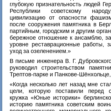
глубокую признательность людей Ге
Республики советскому наро
цивилизацию от опасности фашиз
после сооружения памятника в Берл
партийным, городским и другим орга
бережное отношение к ансамблю, з
уровне реставрационные работы, з
уход за озеленением.»
В письме инженера В. Г. Дубровского
руководил строительством памятн
Трептов-парке и Панкове-Шёнхольце,
«Когда несколько лет назад мне ста
цели, которую поставили перед 
кружка «Юные историки» берлинс
историю памятника советским воина