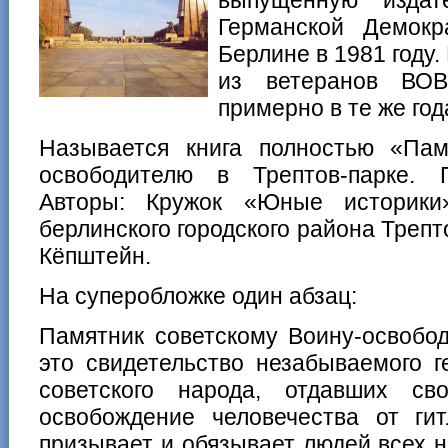
Германской Демокр
Берлине в 1981 году.
из ветеранов ВО
примерно в те же год
Называется книга полностью «Пам
освободителю в Трептов-парке.
Авторы: Кружок «Юные историк
берлинского городского района Трепт
Кёпштейн.
На суперобложке один абзац:
Памятник советскому Воину-освобо
это свидетельство незабываемого 
советского народа, отдавших с
освобождение человечества от ги
призывает и обязывает людей всех 