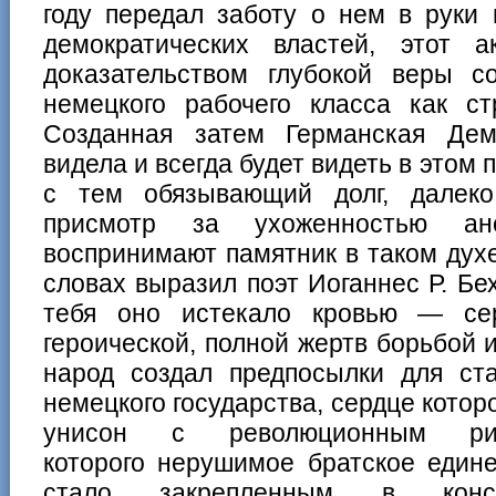
году передал заботу о нем в руки
демократических властей, этот 
доказательством глубокой веры с
немецкого рабочего класса как ст
Созданная затем Германская Дем
видела и всегда будет видеть в этом 
с тем обязывающий долг, далек
присмотр за ухоженностью ан
воспринимают памятник в таком духе
словах выразил поэт Иоганнес Р. Бех
тебя оно истекало кровью — се
героической, полной жертв борьбой 
народ создал предпосылки для ста
немецкого государства, сердце котор
унисон с революционным 
которого нерушимое братское един
стало закрепленным в конс