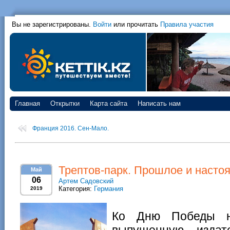
Вы не зарегистрированы.
Войти
или прочитать
Правила участия
Главная
Открытки
Карта сайта
Написать нам
Франция 2016. Сен-Мало.
Трептов-парк. Прошлое и настоя
Май
06
Артем Садовский
Категория:
Германия
2019
Ко Дню Победы на
выпущенную издат