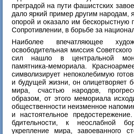
преградой на пути фашистских завое
дало яркий пример другим народам, 
опорой и оказало им бескорыстную
Сопротивлении, в борьбе за национа
Наиболее впечатляющее худож
освободительная миссия Советского
сил нашло в центральной мону
памятника-мемориала. Красноарм
символизирует непоколебимую гото
и будущей жизни, он олицетворяет 
мира, счастью народов, прогрес
образом, от этого мемориала исхо
общественности неизменное напомин
и настоятельное предостережение
бдительности, к неослабной б
укрепление мира, завоеванного с