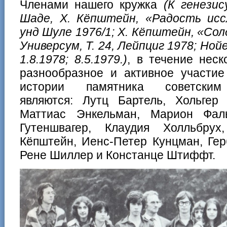
Членами нашего кружка
(К генезис
Шаде, Х. Кёпштейн, «Радость исс
унд Шуле 1976/1; Х. Кёпштейн, «Со
Универсум, Т. 24, Лейпциг 1978; Нойе
1.8.1978; 8.5.1979.)
, в течение нес
разнообразное и активное участие
истории памятника советским 
являются: Лутц Бартель, Хольгер
Маттиас Энкельман, Марион Фал
Гутеншвагер, Клаудия Холльбру
Кёпштейн, Иенс-Петер Кунцман, Гер
Рене Шиллер и Констанце Штиффт.