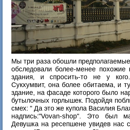
Мы три раза обошли предполагаемые
обследовали более-менее похожие 
здания, и спросить-то не у ког
Сукхумвит, она более обитаема, и ту
здание, на фасаде которого было на
бутылочных горлышек. Подойдя побл
смех: " Да это же купола Василия Бла
надпись:"Vovan-shop". Это был м
Девушка на ресепшене увидев нас с