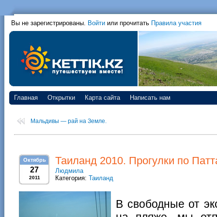
Вы не зарегистрированы.
Войти
или прочитать
Правила участия
Главная
Открытки
Карта сайта
Написать нам
Мальдивы — рай на Земле.
Таиланд 2010. Прогулки по Патта
Октябрь
27
Людмила
Категория:
Таиланд
2011
В свободные от эк
на пляже, мы отп