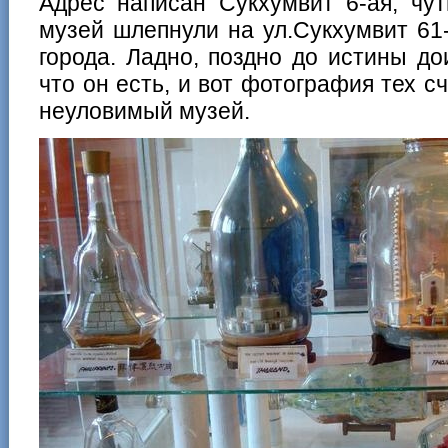
Адрес написан Сукхумвит 6-ая, чут
музей шлепнули на ул.Сукхумвит 61-
города. Ладно, поздно до истины дои
что он есть, и вот фотография тех с
неуловимый музей.