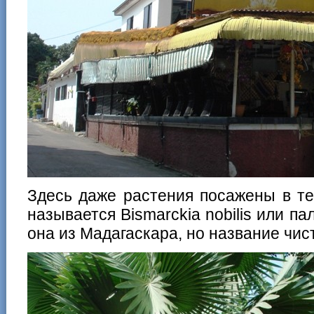
Здесь даже растения посажены в те
называется Bismarckia nobilis или п
она из Мадагаскара, но название чис