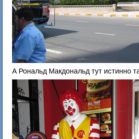
А Рональд Макдональд тут истинно т