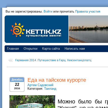
Вы не зарегистрированы.
Войти
или прочитать
Правила участия
Главная
Открытки
Карта сайта
Написать нам
Германия 2014. Путешествие в Гарц. Хексентанцплатц
Еда на тайском курорте
Декабрь
22
Артем Садовский
Категория:
Таиланд
2016
Можно было бы гр
"Кухня", но на сам