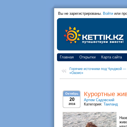
Вы не зарегистрированы.
Войти
или пр
Главная
Открытки
Карта сайта
Горячие источники под Чунджой —
«Оазис»
Курортные жив
Октябрь
20
Артем Садовский
Категория:
Таиланд
2016
Наз
живо
нахо