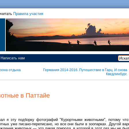
очитать
Правила участия
Написать нам
 зона отдыха
Германия 2014-2016. Путешествие в Гарц. И снова
Кведлинбург.
отные в Паттайе
вал я эту подборку фотографий "Курортными животными", потому что
тных уже писано-переписано, но все они были в зоопарках. Другой вар
ждения животных — это дикая природа, в которой в этот раз мы не был