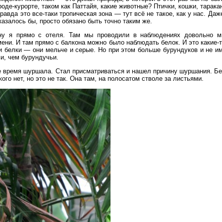
роде-курорте, таком как Паттайя, какие животные? Птички, кошки, тарак
равда это все-таки тропическая зона — тут всё не такое, как у нас. Даже
казалось бы, просто обязано быть точно таким же.
ну я прямо с отеля. Там мы проводили в наблюдениях довольно м
ени. И там прямо с балкона можно было наблюдать белок. И это какие-т
и белки — они мельче и серые. Но при этом больше бурундуков и не и
и, чем бурундучьи.
се время шуршала. Стал присматриваться и нашел причину шуршания. Бе
ого нет, но это не так. Она там, на полосатом стволе за листьями.