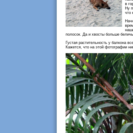
в го
Ну п
что 
Нач
врем
наш
полосок. Да и хвосты больше беличь
Густая растительность у балкона в
Кажется, что на этой фотографии ник