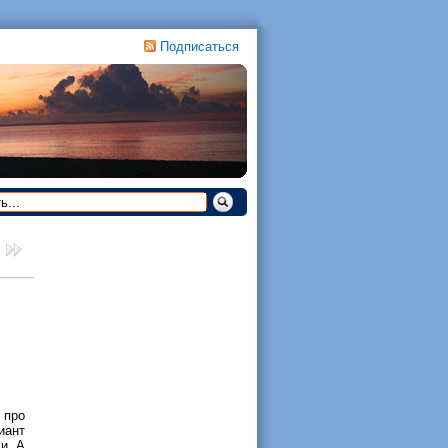
Подписаться
 про
иант
и. А