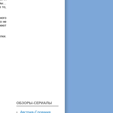
аны…
 то,
ного
о не
меют
лки.
ОБЗОРЫ-СЕРИАЛЫ
Австрия-Словакия