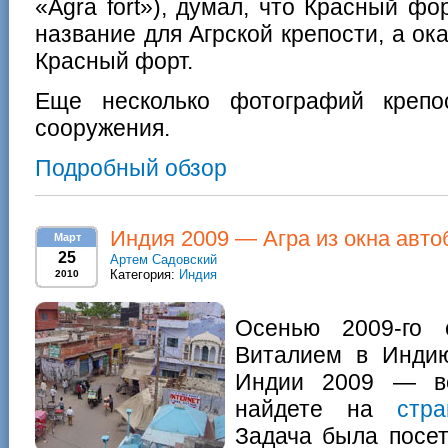
«Agra fort»), думал, что Красный ф
название для Агрской крепости, а ок
Красный форт.
Еще несколько фотографий крепос
сооружения.
Подробный обзор
Индия 2009 — Агра из окна авто
Март
25
Артем Садовский
Категория:
Индия
2010
Осенью 2009-го 
Виталием в Индию
Индии 2009 — вс
найдете на
стр
Задача была посет