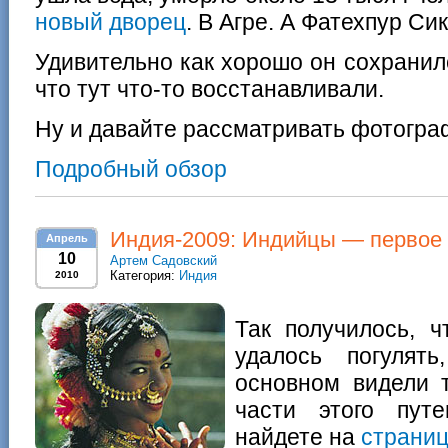
новый дворец
. В Агре. А Фатехпур Си
Удивительно как хорошо он сохранил
что тут что-то восстанавливали.
Ну и давайте рассматривать фотогра
Подробный обзор
Индия-2009: Индийцы — первое 
Апрель
10
Артем Садовский
Категория:
Индия
2010
Так получилось, ч
удалось погулят
основном видели т
части этого пут
найдете на
страниц