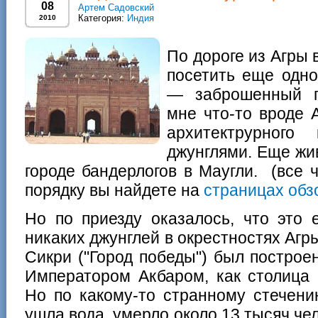
08
Артем Садовский
Категория:
Индия
2010
По дороге из Агры
посетить еще одн
— заброшенный г
мне что-то вроде 
архитектрурного 
джунглями. Еще жи
городе бандерлогов в Маугли. (все 
порядку вы найдете на
страницах обз
Но по приезду оказалось, что это
никаких джунглей в окрестностях Агры
Сикри ("Город победы") был постро
Императором Акбаром, как столица 
Но по какому-то странному стечени
ушла вода, умерло около 13 тысяч че