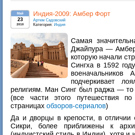
Индия-2009: Амбер Форт
Май
23
Артем Садовский
Категория:
Индия
2010
Самая значительн
Джайпура — Амбер 
которую начали ст
Сингха в 1592 год
военачальников 
подчеркивает ло
религиям. Ман Синг был раджа — то 
(все части этого путешествия п
страницах
обзоров-сериалов
)
Да и дворцы в крепости, в отличии
Сикри, более приближены к архи
(индуистский стиль в Индии), хотя 