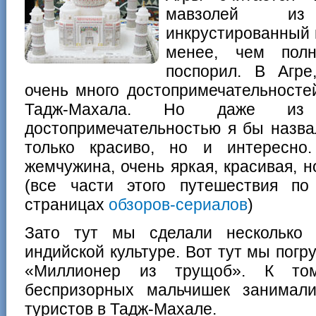
мавзолей из
инкрустированный 
менее, чем пол
поспорил. В Агре
очень много достопримечательносте
Тадж-Махала. Но даже из
достопримечательностью я бы назв
только красиво, но и интересн
жемчужина, очень яркая, красивая, 
(все части этого путешествия п
страницах
обзоров-сериалов
)
Зато тут мы сделали несколько 
индийской культуре. Вот тут мы пог
«Миллионер из трущоб». К том
беспризорных мальчишек занимал
туристов в Тадж-Махале.