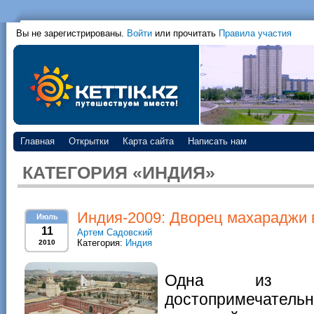
Вы не зарегистрированы.
Войти
или прочитать
Правила участия
Главная
Открытки
Карта сайта
Написать нам
КАТЕГОРИЯ «ИНДИЯ»
Индия-2009: Дворец махараджи 
Июль
11
Артем Садовский
Категория:
Индия
2010
Одна из са
достопримечате