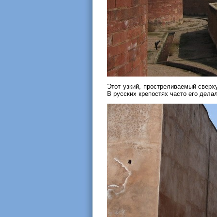
Этот узкий, простреливаемый сверх
В русских крепостях часто его делал