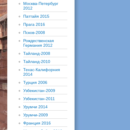
Москва-Петербург
2012
Паттайя 2015
Прага 2016
Псков-2008
Рождественская
Германия 2012
Тайланд-2008
Тайланд-2010
Техас-Калифорния
2014
Турция 2006
Узбекистан-2009
Узбекистан-2011
Урумчи 2014
Урумчи-2009
Франция 2016