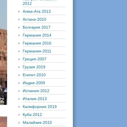
2012
Алма-Ата 2013
Астана-2010
Болгария 2017
Германия 2014
Германия 2016
Германия-2011
Греция-2007
Грузия 2019
Египет-2010
Индия-2009
Испания-2012
Италия-2013
Калифорния 2019
Куба-2012
Малайзия-2010