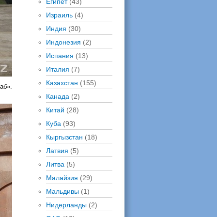
Египет
(43)
Израиль
(4)
Индия
(30)
Индонезия
(2)
Испания
(13)
Италия
(7)
Казахстан
(155)
аб».
Канада
(2)
Китай
(28)
Куба
(93)
Кыргызстан
(18)
Латвия
(5)
Литва
(5)
Малайзия
(29)
Мальдивы
(1)
Нидерланды
(2)