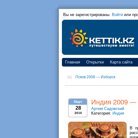
Вы не зарегистрированы.
Войти
или пр
Главная
Открытки
Карта сайта
Псков 2008 — Изборск
Индия 2009 —
Март
28
Артем Садовский
Категория:
Индия
2010
В п
рас
пор