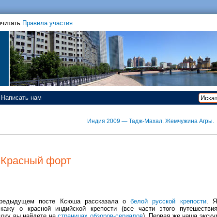
очитать
Правила участия
Написать нам
Индия 2009 — Тадж-Махал. Жемчужина Агры.
 Красный форт
редыдущем посте Ксюша рассказала о
белой русской крепости
. 
скажу о красной индийской крепости (все части этого путешестви
ядку вы найдете на
страницах обзоров-сериалов
). Первая же наша экску