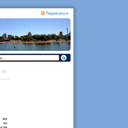
Подписаться
Я же
я по
рсия