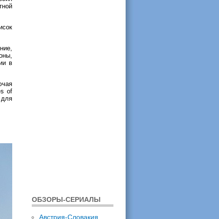
тной
исок
ние,
оны,
ии в
ючая
s of
 для
ОБЗОРЫ-СЕРИАЛЫ
Австрия-Словакия