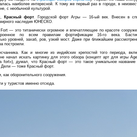
алась наиболее интересной. К тому же первый раз в городе, в неизвес
не, с необычной культурой.
к,
Красный форт
. Городской форт Агры — 16-ый век. Внесен в сп
мирного наследия ЮНЕСКО.
 Fort — это титанически огромное и впечатляющее по красоте сооруже
троенное по всем правилам фортификации 16-го века. Басти
ько уровней, захаб, ров, узкий мост. Даже при ближайшем рассмотрен
ра построили.
есчанника. Как и многие из индийских крепостей того периода, вкл
не начал искать картинку для этого обзора (концепт арт для игры Age
a fort»), думал, что Красный форт — это такое уникальное название
 в Дели — тоже Красный форт.
, как оборонительного сооружения.
и у туристов именно отсюда.