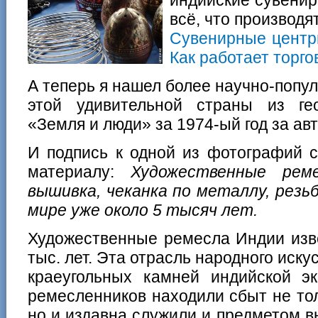
всё, что производ
Сувенирные центры
Как работает торго
А теперь я нашел более научно-попу
этой удивительной страны из ге
«Земля и люди» за 1974-ый год за ав
И подпись к одной из фотографий 
материалу:
Художественные реме
вышивка, чеканка по металлу, резь
мире уже около 5 тысяч лет.
Художественные ремесла Индии изв
тыс. лет. Эта отрасль народного иску
краеугольных камней индийской эк
ремесленников находили сбыт не то
но и издавна служили и предметом 