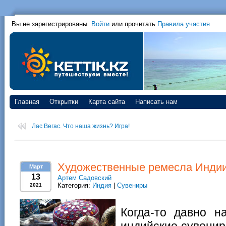
Вы не зарегистрированы.
Войти
или прочитать
Правила участия
Главная
Открытки
Карта сайта
Написать нам
Лас Вегас. Что наша жизнь? Игра!
Художественные ремесла Инди
Март
13
Артем Садовский
Категория:
Индия
|
Сувениры
2021
Когда-то давно н
индийские сувенир