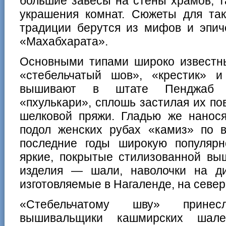
большие завесы на стены храмов, т
украшения комнат. Сюжеты для так
традиции берутся из мифов и эпич
«Махабхарата».
Основными типами широко известны
«стебельчатый шов», «крестик» 
вышивают в штате Пенджаб з
«пхулькари», сплошь застилая их по
шелковой пряжи. Гладью же нанося
подол женских рубах «камиз» по 
последние годы широкую популяр
яркие, покрытые стилизованной вы
изделия — шали, наволочки на ди
изготовляемые в Нагаленде, на север
«Стебельчатому шву» прине
вышивaльщики кашмирских шал