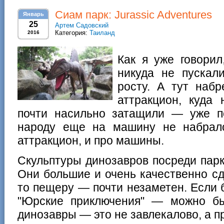
Сиам парк: Jurassic Adventures
Январь
25
Артем Садовский
Категория:
Таиланд
2016
Как я уже говорил
никуда не пуска
росту. А тут наб
аттракцион, куда 
почти насильно затащили — уже п
народу еще на машину не набрало
аттракцион, и про машины.
Скульптуры динозавров посреди парк
Они большие и очень качественно сд
то пещеру — почти незаметен. Если 
"Юрские приключения" — можно бы
динозавры — это не завлекалово, а п