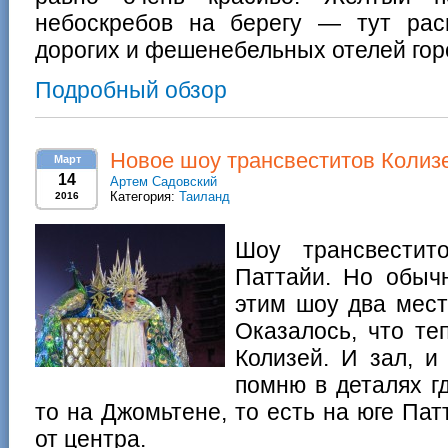
небоскребов на берегу — тут ра
дорогих и фешенебельных отелей гор
Подробный обзор
Новое шоу трансвеститов Колиз
Март
14
Артем Садовский
Категория:
Таиланд
2016
Шоу трансвестит
Паттайи. Но обыч
этим шоу два мес
Оказалось, что те
Колизей. И зал, и
помню в деталях гд
то на Джомьтене, то есть на юге Пат
от центра.