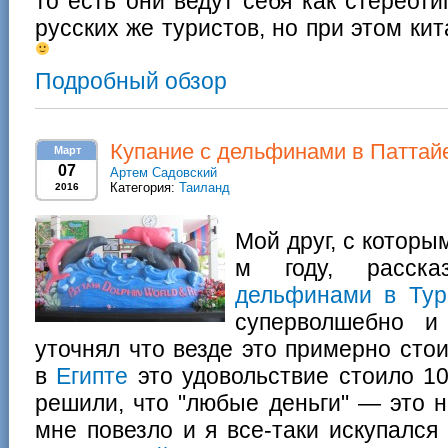
то есть они ведут себя как стереот
русских же туристов, но при этом ки
Подробный обзор
Купание с дельфинами в Паттай
Март
07
Артем Садовский
Категория:
Таиланд
2016
Мой друг, с которы
м году, расск
дельфинами в Тур
суперволшебно и
уточнял что везде это примерно сто
в
Египте
это удовольствие стоило 1
решили, что "любые деньги" — это 
мне повезло и я все-таки искупался