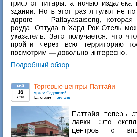
гриф от гитары, а ночью издалека 
здании. Но в этот раз я гулял не п
дороге — Pattayasaisong, котора
роуда. Оттуда в Хард Рок Отель мож
указатель. Зато получается, что ч
пройти через всю территорию г
посмотрим — довольно интересно.
Подробный обзор
Торговые центры Паттайи
Май
16
Артем Садовский
Категория:
Таиланд
2016
Паттайя теперь э
лавки. Это скоп
центров с вп