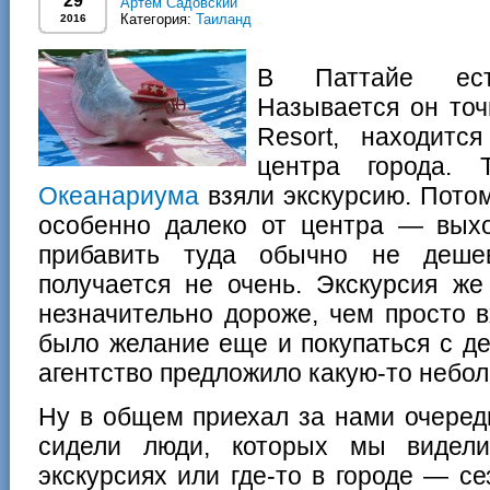
29
Артем Садовский
Категория:
Таиланд
2016
В Паттайе ест
Называется он точ
Resort, находитс
центра города.
Океанариума
взяли экскурсию. Потом
особенно далеко от центра — выхо
прибавить туда обычно не деш
получается не очень. Экскурсия же
незначительно дороже, чем просто 
было желание еще и покупаться с д
агентство предложило какую-то небол
Ну в общем приехал за нами очеред
сидели люди, которых мы видели
экскурсиях или где-то в городе — с