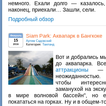
немного. Ехали долго — казалось,
наконец, приехали… Зашли, сели.
Подробный обзор
Siam Park: Аквапарк в Бангкоке
Февраль
15
Артем Садовский
Категория:
Таиланд
2016
Вот и добрались м
до аквапарка. В
аттракционы
— э
неожиданностью
чтобы интересн
заманухой на экск
в мире волновой бассейн", но е
покататься на горках. Ну и в общем-т