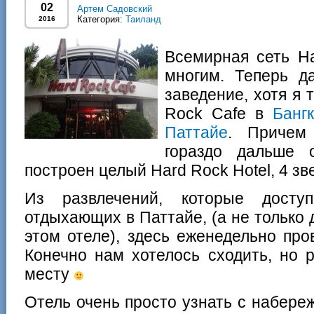
02
Артем Садовский
Категория:
Таиланд
2016
Всемирная сеть H
многим. Теперь д
заведение, хотя я 
Rock Cafe в
Банг
Паттайе
. Причем
гораздо дальше 
построен целый Hard Rock Hotel, 4 зв
Из развлечений, которые досту
отдыхающих в Паттайе, (а не только
этом отеле), здесь еженедельно про
Конечно нам хотелось сходить, но 
месту
Отель очень просто узнать с набере