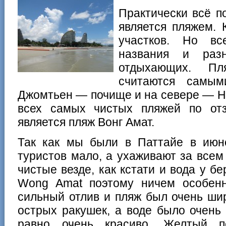
Практически всё п
является пляжем. 
участков. Но в
названия и разн
отдыхающих. П
считаются самы
Джомтьен — почище и на севере — Н
всех самых чистых пляжей по от
является пляж Вонг Амат.
Так как мы были в Паттайе в июне
туристов мало, а ухаживают за все
чистые везде, как кстати и вода у б
Wong Amat поэтому ничем особен
сильный отлив и пляж был очень шир
острых ракушек, а воде было очень 
равно очень красиво. Желтый п