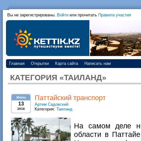
Вы не зарегистрированы.
Войти
или прочитать
Правила участия
Главная
Открытки
Карта сайта
Написать нам
КАТЕГОРИЯ «ТАИЛАНД»
Паттайский транспорт
Июнь
13
Артем Садовский
Категория:
Таиланд
2016
На самом деле ни
области в Паттайе