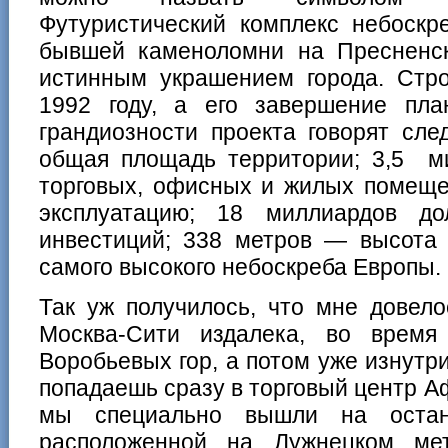
Футуристический комплекс небоскр
бывшей каменоломни на Пресненск
истинным украшением города. Стро
1992 году, а его завершение пла
грандиозности проекта говорят сл
общая площадь территории; 3,5 ми
торговых, офисных и жилых помеще
эксплуатацию; 18 миллиардов до
инвестиций; 338 метров — высот
самого высокого небоскреба Европы.
Так уж получилось, что мне довело
Москва-Сити издалека, во врем
Воробьевых гор, а потом уже изнутри
попадаешь сразу в торговый центр А
мы специально вышли на остано
расположенной на Лужнецком мет