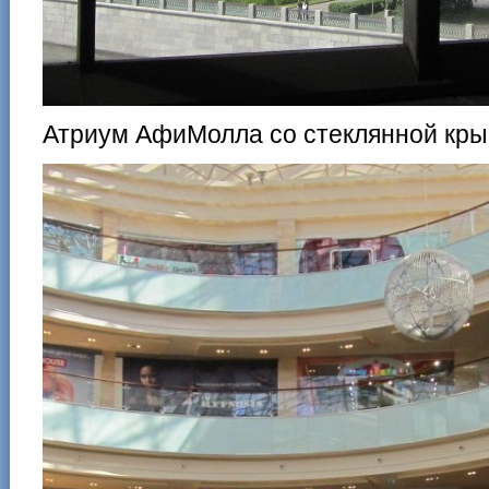
Атриум АфиМолла со стеклянной кры