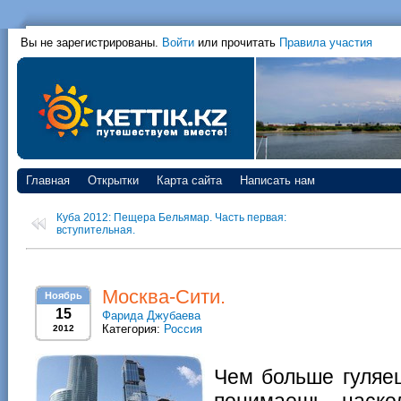
Вы не зарегистрированы.
Войти
или прочитать
Правила участия
Главная
Открытки
Карта сайта
Написать нам
Куба 2012: Пещера Бельямар. Часть первая:
вступительная.
Москва-Сити.
Ноябрь
15
Фарида Джубаева
Категория:
Россия
2012
Чем больше гуляе
понимаешь, наскол