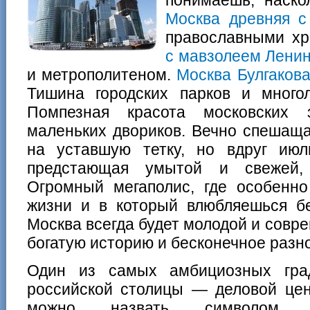
Москва древняя с
православными х
с мавзолеем Лени
и метрополитеном.
Москва Булгаков
Тишина городских парков и много
Помпезная красота московских 
маленьких двориков. Вечно спешаща
на уставшую тетку, но вдруг ию
предстающая умытой и свежей,
Огромный мегаполис, где особенно
жизни и в который влюбляешься бе
Москва всегда будет молодой и совре
богатую историю и бесконечное разн
Один из самых амбициозных град
российской столицы — деловой це
можно назвать символом с