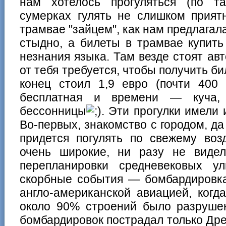
нам хотелось прогуляться (по т
сумерках гулять не слишком приятн
трамвае "зайцем", как нам предлагал
стыдно, а билеты в трамвае купить
незнания языка. Там везде стоят авт
от тебя требуется, чтобы получить би
конец стоил 1,9 евро (почти 400
бесплатная и времени — куча, 
бессонницы
. Эти прогулки имели
Во-первых, знакомство с городом, да
придется погулять по свежему воз
очень широкие, ни разу не видел
перепланировки средневековых у
скорбные события — бомбардировка 
англо-американской авиацией, когд
около 90% строений было разрушен
бомбардировок пострадал только Дре