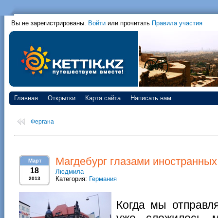
Вы не зарегистрированы.
Войти
или прочитать
Правила участия
Главная
Открытки
Карта сайта
Написать нам
Фергана
Магдебург глазами иностранных
Март
18
Людмила
Категория:
Германия
2013
Когда мы отправл
уже сложилось м