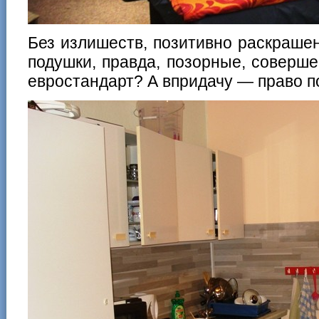
Без излишеств, позитивно раскрашен
подушки, правда, позорные, соверше
евростандарт? А впридачу — право п