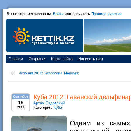
Вы не зарегистрированы.
Войти
или прочитать
Правила участия
Главная
Открытки
Карта сайта
Написать нам
Испания 2012: Барселона. Монжуик
Куба 2012: Гаванский дельфина
Сентябрь
19
Артем Садовский
Категория:
Куба
2013
Одним из самых
впечатлений ста