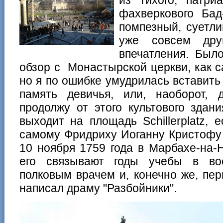
фахверкового Ба
помпезный, суетли
уже совсем дру
впечатления. Был
обзор с Монастырской церкви, как с
но я по ошибке умудрилась вставить
память девичья, или, наоборот, 
продолжу от этого культового здан
выходит на площадь Schillerplatz, 
самому Фридриху Иоганну Кристофу
10 ноября 1759 года в Марбахе-на-
его связывают годы учебы в во
полковым врачем и, конечно же, пе
написал драму "Разбойники".