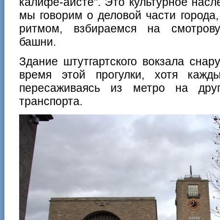
калифе-аисте". Это культурное насл
мы говорим о деловой части города,
ритмом, взбираемся на смотров
башни.
Здание штутгартского вокзала снар
время этой прогулки, хотя кажд
пересаживаясь из метро на дру
транспорта.