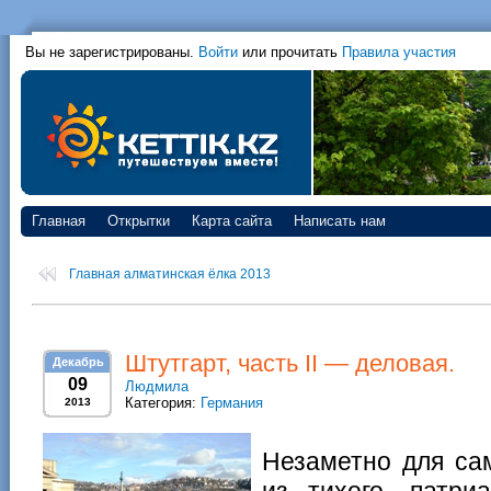
Вы не зарегистрированы.
Войти
или прочитать
Правила участия
Главная
Открытки
Карта сайта
Написать нам
Главная алматинская ёлка 2013
Штутгарт, часть II — деловая.
Декабрь
09
Людмила
Категория:
Германия
2013
Незаметно для са
из тихого, патри