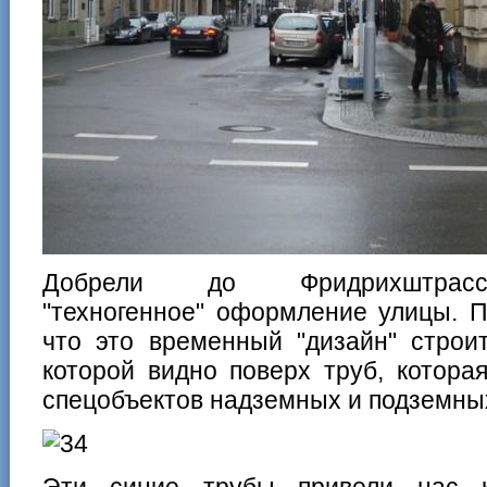
Добрели до Фридрихштрас
"техногенное" оформление улицы. П
что это временный "дизайн" строи
которой видно поверх труб, котора
спецобъектов надземных и подземны
Эти синие трубы привели нас 