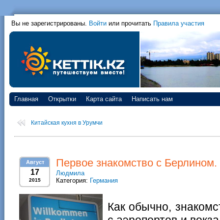
Вы не зарегистрированы.
Войти
или прочитать
Правила участия
Главная
Открытки
Карта сайта
Написать нам
Китайская кухня в Урумчи
Первое знакомство с Берлином. 
Август
17
Людмила
Категория:
Германия
2015
Как обычно, знакомс
с аэропортов и вокза