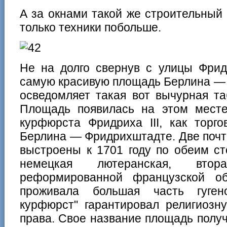
А за окнами такой же строительный б
только техники побольше.
Не на долго свернув с улицы Фрид
самую красивую площадь Берлина —
осведомляет такая вот вычурная та
Площадь появилась на этом месте
курфюрста Фридриха III, как торг
Берлина — Фридрихштадте. Две почт
выстроены к 1701 году по обеим с
немецкая лютеранская, вто
реформированной французской о
проживала большая часть гуген
курфюрст" гарантировал религиозн
права. Свое название площадь получил