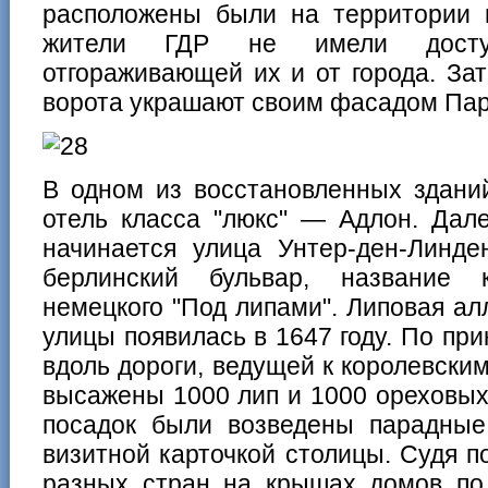
расположены были на территории в
жители ГДР не имели доступ
отгораживающей их и от города. За
ворота украшают своим фасадом Па
В одном из восстановленных здани
отель класса "люкс" — Адлон. Дал
начинается улица Унтер-ден-Линд
берлинский бульвар, название 
немецкого "Под липами". Липовая а
улицы появилась в 1647 году. По пр
вдоль дороги, ведущей к королевски
высажены 1000 лип и 1000 ореховых
посадок были возведены парадные
визитной карточкой столицы. Судя 
разных стран на крышах домов по 