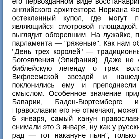
его первозданном виде восстанаври
английского архитектора Нориана Фо
остекленный купол, где могут п
являющийся смотровой площадкой
выглядит обгоревшим. На лужайке, 
парламента — "ряженые". Как нам о
"День трех королей" — традиционн
Богоявления (Эпифания). Даже не
библейскую легенду о трех вол
Вифлеемской звездой и нашед
поклонились ему и преподнесли
смыслом. Особенное значение прид
Баварии, Баден-Вюртемберге и
Православии его не отмечают, может
6 января, самый канун православ
снимали это 3 января, ну как у русск
рад — тот накануне пьян", только