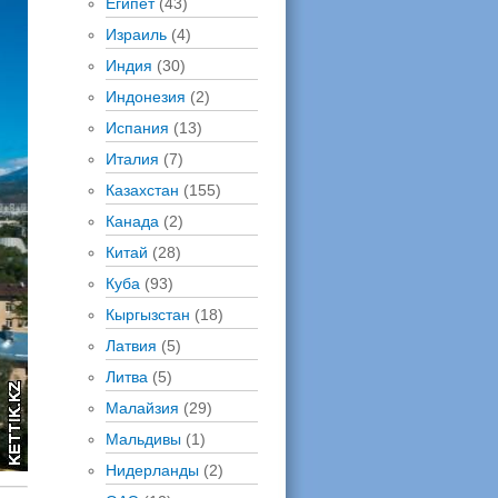
Египет
(43)
Израиль
(4)
Индия
(30)
Индонезия
(2)
Испания
(13)
Италия
(7)
Казахстан
(155)
Канада
(2)
Китай
(28)
Куба
(93)
Кыргызстан
(18)
Латвия
(5)
Литва
(5)
Малайзия
(29)
Мальдивы
(1)
Нидерланды
(2)