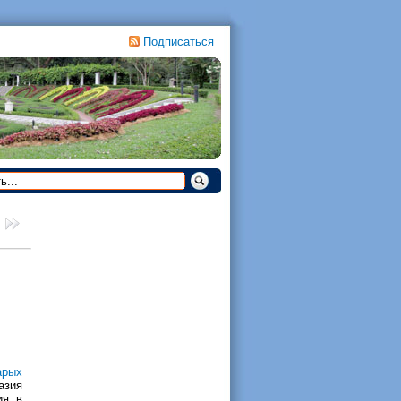
Подписаться
арых
азия
ия в