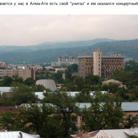
вается у нас в Алма-Ате есть свой "унитаз" и им оказался концертный