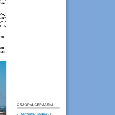
оты.
обед
изко
ыт в
, ну
ток.
анк.
емен
ОБЗОРЫ-СЕРИАЛЫ
Австрия-Словакия