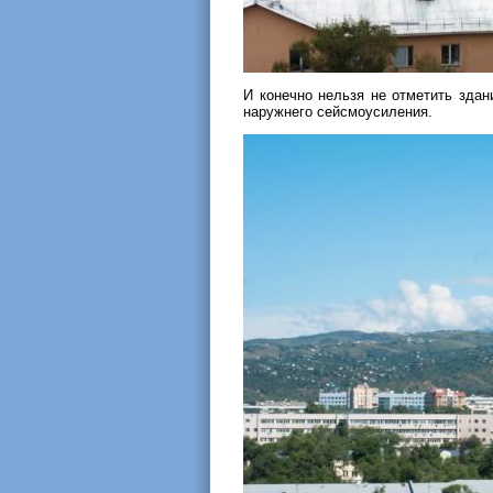
И конечно нельзя не отметить зда
наружнего сейсмоусиления.