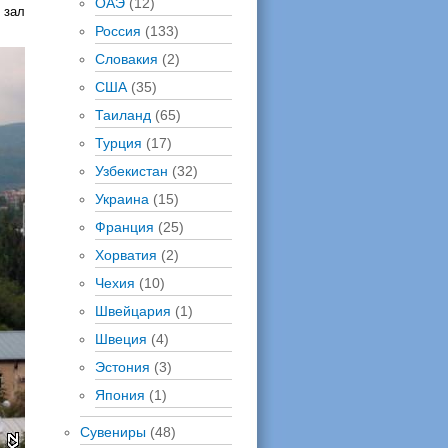
ОАЭ
(12)
 зал
Россия
(133)
Словакия
(2)
США
(35)
Таиланд
(65)
Турция
(17)
Узбекистан
(32)
Украина
(15)
Франция
(25)
Хорватия
(2)
Чехия
(10)
Швейцария
(1)
Швеция
(4)
Эстония
(3)
Япония
(1)
Сувениры
(48)