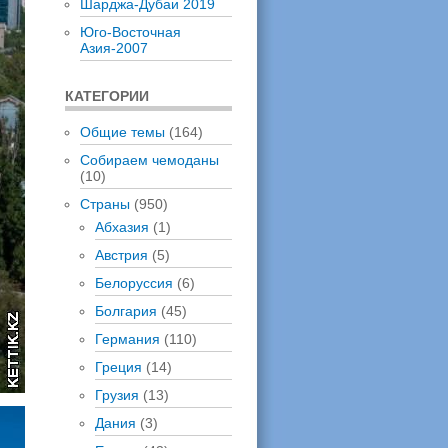
Шарджа-Дубаи 2019
Юго-Восточная
Азия-2007
КАТЕГОРИИ
Общие темы
(164)
Собираем чемоданы
(10)
Страны
(950)
Абхазия
(1)
Австрия
(5)
Белоруссия
(6)
Болгария
(45)
Германия
(110)
Греция
(14)
Грузия
(13)
Дания
(3)