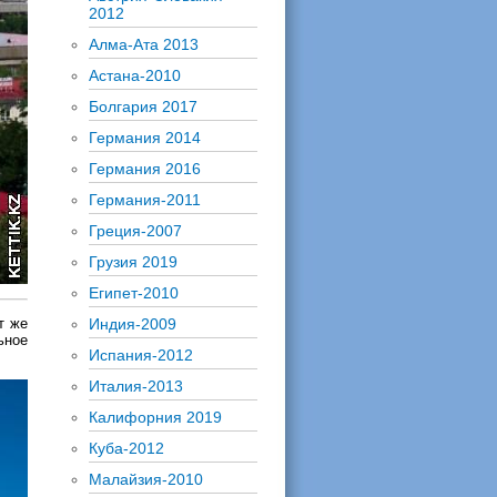
2012
Алма-Ата 2013
Астана-2010
Болгария 2017
Германия 2014
Германия 2016
Германия-2011
Греция-2007
Грузия 2019
Египет-2010
т же
Индия-2009
ьное
Испания-2012
Италия-2013
Калифорния 2019
Куба-2012
Малайзия-2010