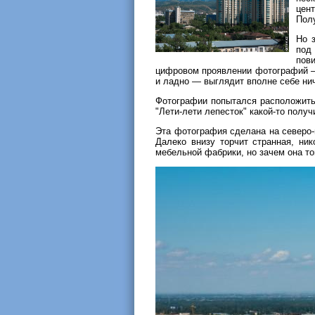
цен
Полу
Но 
под
пов
цифровом проявлении фотографий — 
и ладно — выглядит вполне себе нич
Фотографии попытался расположить п
"Лети-лети лепесток" какой-то полу
Эта фотография сделана на северо-
Далеко внизу торчит странная, ни
мебельной фабрики, но зачем она то