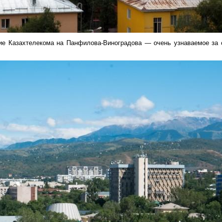
ние Казахтелекома на Панфилова-Виноградова — очень узнаваемое за 