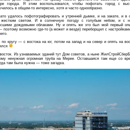
тре города. Я этим воспользовался, чтобы пофотать город с выс
чилось в общем-то интересно, хотя и часто однообразно.
зато удалось пофотографировать и утренней дымке, и на закате, и в 
 жестким светом. И в солнечную погоду с голубым небом, и с н
исшими дождевыми облаками. Ну и опять же это был мой первый оп
поэтому возможно где-то (а может и везде) переборщил с настройками
его.
о кругу — с востока на юг, потом на запад и на север и опять на вос
чился
восток. Из узнаваемых зданий тут Дом советов, а ныне ЖилСтройСберБ
кому ненужная огромная труба на Мерее. Оставшаяся там еще со вр
гда там была нужна — тоже загадка.