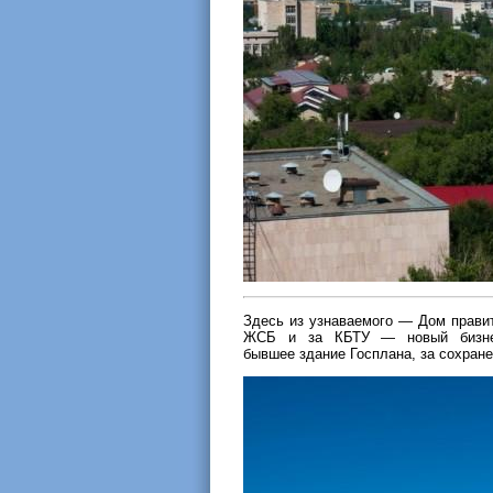
Здесь из узнаваемого — Дом правит
ЖСБ и за КБТУ — новый бизнес-
бывшее здание Госплана, за сохран