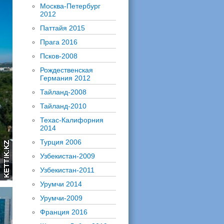
Москва-Петербург
2012
Паттайя 2015
Прага 2016
Псков-2008
Рождественская
Германия 2012
Тайланд-2008
Тайланд-2010
Техас-Калифорния
2014
Турция 2006
Узбекистан-2009
Узбекистан-2011
Урумчи 2014
Урумчи-2009
Франция 2016