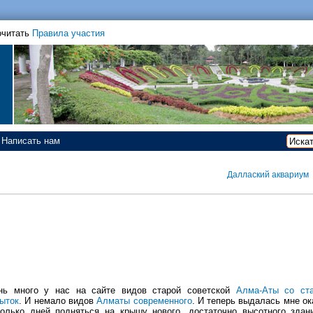
очитать
Правила участия
Написать нам
Даллаский аквариум
нь много у нас на сайте видов старой советской
Алма-Аты со ст
ыток
. И немало видов
Алматы современного
. И теперь выдалась мне ок
колько дней подняться на крышу нового, достаточно высотного здан