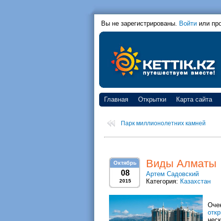
Вы не зарегистрированы.
Войти
или пр
Главная
Открытки
Карта сайта
Парк миллионолетних камней
Виды Алматы
Октябрь
08
Артем Садовский
Категория:
Казахстан
2015
Оче
откр
нес