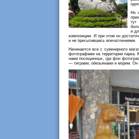
одно
Но 
пре
тут
боль
и дл
композицию. И при этом он достато
и не пресытившись впечатлениями.
Начинается все с сувенирного мага
фотографами на территории парка. 
нами посещенных, где фон фотогра
— тиграми, обезьянами и морем. Он