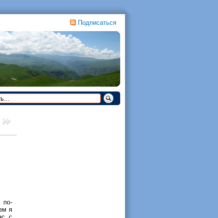
Подписаться
 по-
ем я
ас с