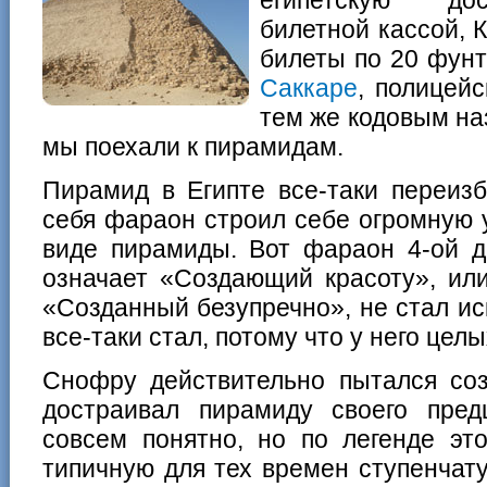
билетной кассой, 
билеты по 20 фунто
Саккаре
, полицей
тем же кодовым на
мы поехали к пирамидам.
Пирамид в Египте все-таки переиз
себя фараон строил себе огромную 
виде пирамиды. Вот фараон 4-ой д
означает «Создающий красоту», или
«Созданный безупречно», не стал и
все-таки стал, потому что у него цел
Снофру действительно пытался соз
достраивал пирамиду своего пре
совсем понятно, но по легенде эт
типичную для тех времен ступенчат