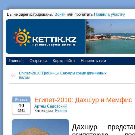
Вы не зарегистрированы.
Войти
или прочитать
Правила участия
Главная
Открытки
Карта сайта
Написать нам
Египет-2010: Гробницы Саккары среди финиковых
пальм
Египет-2010: Дахшур и Мемфис
Январь
10
Артем Садовский
Категория:
Египет
2011
Дахшур предста
египетскую дос