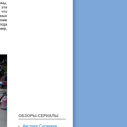
ины,
 эти
 что
пных
ение
огда
мер,
ОБЗОРЫ-СЕРИАЛЫ
Австрия-Словакия