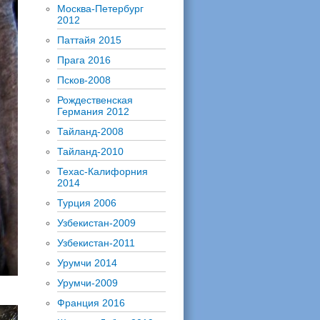
Москва-Петербург
2012
Паттайя 2015
Прага 2016
Псков-2008
Рождественская
Германия 2012
Тайланд-2008
Тайланд-2010
Техас-Калифорния
2014
Турция 2006
Узбекистан-2009
Узбекистан-2011
Урумчи 2014
Урумчи-2009
Франция 2016