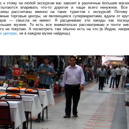
с к этому на любой экскурсии вас завозят в различные большие магаз
 пытаются впаривать что-то дорогое и чаще всего ненужное. Все
азины рассчитаны именно на таких туристов с экскурсий. Потому
омные торговые центры, не являющиеся супермаркетами, вдали от кру
одов — смысла не имеют. Я расцениваю эти заезды как посещ
ольших музеев. То есть все внимательно рассматриваю и почти ник
его не покупаю. А посмотреть там обычно есть на что (в Индии, напри
х центрах
, не в каждом музее найдешь).