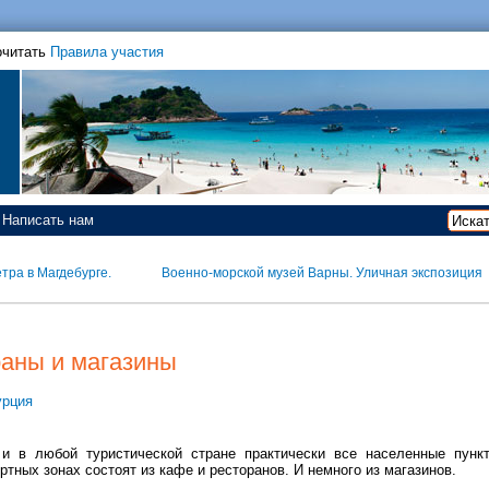
очитать
Правила участия
Написать нам
тра в Магдебурге.
Военно-морской музей Варны. Уличная экспозиция
раны и магазины
урция
 и в любой туристической стране практически все населенные пунк
ртных зонах состоят из кафе и ресторанов. И немного из магазинов.