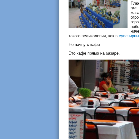
Плю
где
маг
огр
гор
неб
нич
такого великолепия, как в
сувенирны
Но начну с кафе
Это кафе прямо на базаре.