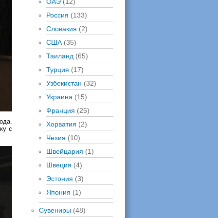
ОАЭ
(12)
Россия
(133)
Словакия
(2)
США
(35)
Таиланд
(65)
Турция
(17)
Узбекистан
(32)
Украина
(15)
Франция
(25)
ода.
Хорватия
(2)
ку с
Чехия
(10)
Швейцария
(1)
Швеция
(4)
Эстония
(3)
Япония
(1)
Сувениры
(48)