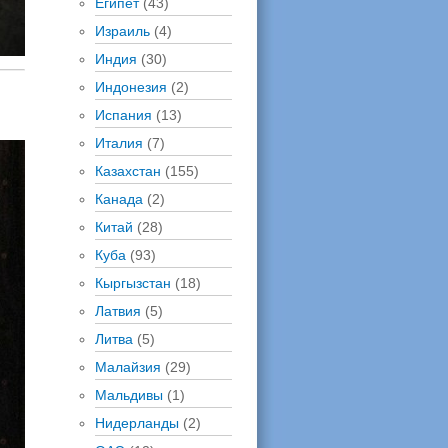
Египет
(43)
Израиль
(4)
Индия
(30)
Индонезия
(2)
Испания
(13)
Италия
(7)
Казахстан
(155)
Канада
(2)
Китай
(28)
Куба
(93)
Кыргызстан
(18)
Латвия
(5)
Литва
(5)
Малайзия
(29)
Мальдивы
(1)
Нидерланды
(2)