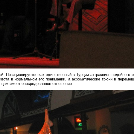
й. Позиционируется как единственный в Турции аттракцион подобного р
ивота в нормальном его понимании, а акробатические трюки в перемеш
анцам имеет опосредованное отношение.