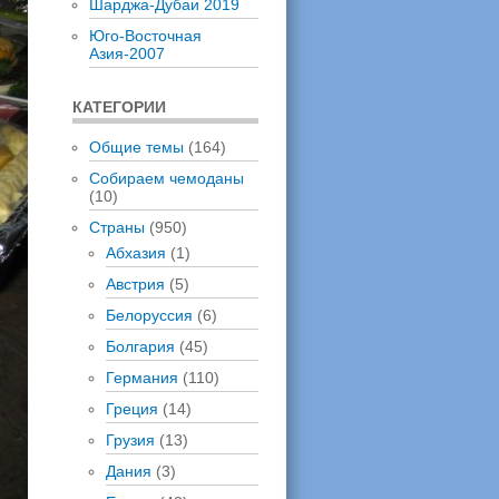
Шарджа-Дубаи 2019
Юго-Восточная
Азия-2007
КАТЕГОРИИ
Общие темы
(164)
Собираем чемоданы
(10)
Страны
(950)
Абхазия
(1)
Австрия
(5)
Белоруссия
(6)
Болгария
(45)
Германия
(110)
Греция
(14)
Грузия
(13)
Дания
(3)