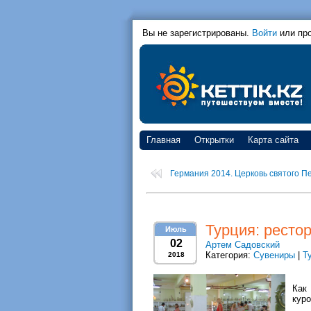
Вы не зарегистрированы.
Войти
или пр
Главная
Открытки
Карта сайта
Германия 2014. Церковь святого Пе
Турция: ресто
Июль
02
Артем Садовский
Категория:
Сувениры
|
Т
2018
Как
куро