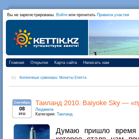
Вы не зарегистрированы.
Войти
или прочитать
Правила участия
Главная
Открытки
Карта сайта
Написать нам
Копеечные сувениры: Монеты Египта
Таиланд 2010. Baiyoke Sky — «
Сентябрь
08
Людмила
Категория:
Таиланд
2011
Думаю пришло время 
которое стало нам по