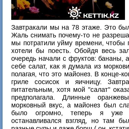
Завтракали мы на 78 этаже. Это бы
Жаль снимать почему-то не разреша
мы потратили уйму времени, чтобы 
хотели бы поесть. Обойдя весь за
очередь начали с фруктов: бананы, 
себе салат, как я думала из моркови
полагая, что это майонез. В конце-к
гриле сосисок и яичницу. Завтр
питательным, хотя мой "салат" оказ
предполагала. Длинные оранжев
морковный вкус, а майонез был сл
было огромно, теперь я уже
останавливался взгляд, но там бы
разные супы и даже борщ ( он, кстати