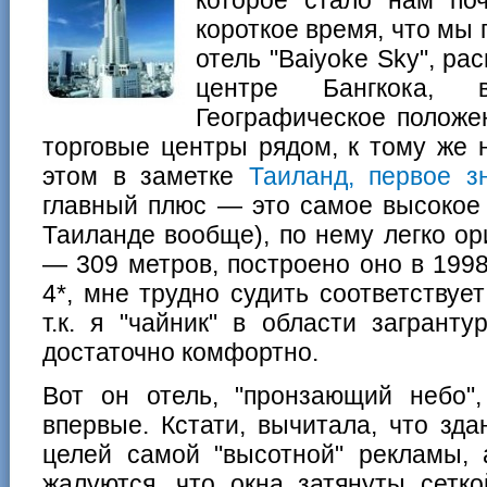
короткое время, что мы 
отель "Baiyoke Sky", ра
центре Бангкока, 
Географическое положен
торговые центры рядом, к тому же 
этом в заметке
Таиланд, первое з
главный плюс — это самое высокое 
Таиланде вообще), по нему легко ор
— 309 метров, построено оно в 1998 
4*, мне трудно судить соответствует
т.к. я "чайник" в области загрант
достаточно комфортно.
Вот он отель, "пронзающий небо"
впервые. Кстати, вычитала, что зд
целей самой "высотной" рекламы, 
жалуются, что окна затянуты сетк