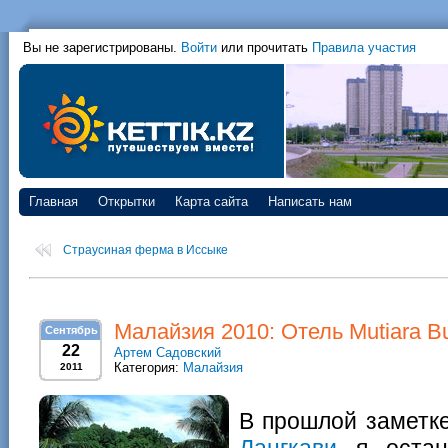
Вы не зарегистрированы.
Войти
или прочитать
Правила участия
Главная
Открытки
Карта сайта
Написать нам
Страусиная ферма в Иссыке
Малайзия 2010: Отель Mutiara B
Сентябрь
22
Артем Садовский
Категория:
Малайзия
2011
В прошлой заметк
Лангкави
я остан