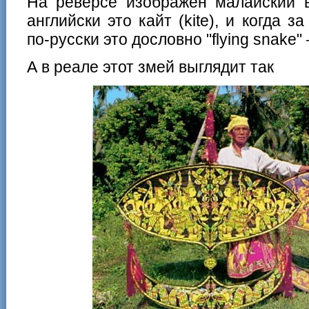
На реверсе изображен малайский 
английски это кайт (kite), и когда 
по-русски это дословно "flying snake"
А в реале этот змей выглядит так