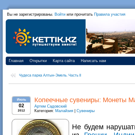
Вы не зарегистрированы.
Войти
или прочитать
Правила участия
Главная
Открытки
Карта сайта
Написать нам
Чудеса парка Алтын-Эмель. Часть II
Копеечные сувениры: Монеты М
Июль
02
Артем Садовский
Категория:
Малайзия
|
Сувениры
2012
Не будем нарушат
из
Греции
,
Индии