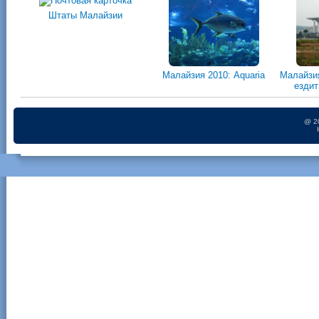
Штаты Малайзии
Малайзия 2010: Aquaria
Малайзия
ездит
@ 2